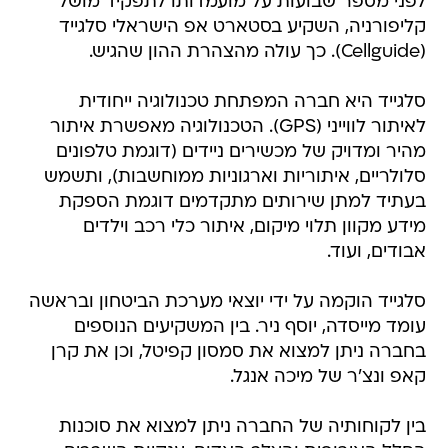
לפני מספר שבועות על מועמדותו לתפקיד מושל
קליפורניה, השקיע בסטארט אפ הישראלי סלגייד
(Cellguide). כך עולה מהצהרת ההון שהגיש.
סלגייד היא חברה המפתחת טכנולוגיה ייחודית
לאיתור לווייני (GPS). הטכנולוגיה מאפשרת איתור
מהיר ומדויק של מכשירים ניידים (דוגמת טלפונים
סלולריים, איתוריות וארגוניות ממוחשבות), ותשמש
בעתיד למתן שירותים מתקדמים דוגמת הספקת
מידע מקוון תלוי מיקום, איתור כלי רכב וילדים
אבודים, ועוד.
סלגייד הוקמה על ידי יוצאי מערכת הביטחון ובראשה
עומד מייסדה, יוסף ניר. בין המשקיעים הנוספים
בחברה ניתן למצוא את סמסון קפיטל, וכן את קרן
קאפ ונצ'ר של מיכה אנגל.
בין לקוחותיה של החברה ניתן למצוא את סוכנות