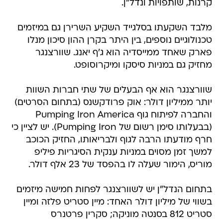
קרנות, שותפויות ונדל"ן.
מלבד השקעתו בסלגייד השקיע השרירן גם במיזמים
טכנולוגיים נוספים, בין היתר בקרן ההון סיכון מנלו
פארק שאחד ממייסדיה הוא ג'ף יאנג. שוורצנגר
מחזיק גם במניות סיסקו ומיקרוסופט.
שוורצנגר הוא אף הבעלים של שתי חברות השוות
יותר ממיליון דולר: אוק פרודקשנס (בתחום הסרטים)
והחברה לפיתוח גוף Pumping Iron America
(בבעלותו סימן רשום של Pumping Iron). יש לציין כי
חרף מודעתו הרבה לגוף ולבריאותו, החזיק הכוכב
למשך זמן מסוים במניות ענקית הסיגריות פיליפ
מוריס, הימור שעלה לו בהפסד של 23 אלף דולר.
בתחום הנדל"ן יש לשוורצנגר לפחות חמישה מיזמים
בשווי של מיליון דולר האחד: מיין סטריט פלזה ומיין
סטריט 812 בסנטה מוניקה; סקרין פרטנרס