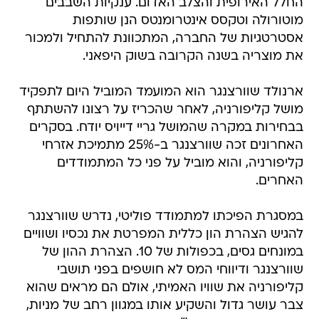
החלל האירופית והצלב האדום. ענקיות השבבים
מוטורולה וטקסס אינטרומנטס הנן שותפות
אסטרטגיות של החברה, המתכוונת להתחיל ולמכור
את מוצריה בשנה הקרובה בשוק היפאני.
ארנולד שוורצנגר הוא המועמד המוביל היום לתפקיד
מושל קליפורניה, לאחר שהכריז על רצונו להשתתף
בבחירות במקרה שהמושל גריי דייויס יודח. בסקרים
האחרונים זכה שוורצנגר ב-25% מתמיכת אזרחי
קליפורניה, והוא מוביל על פני כל המתמודדים
האחרים.
במסגרת הפיכתו למתמודד פוליטי, נדרש שוורצנגר
להגיש הצהרת הון כללית המפרטת את נכסיו ושוויים
במונחים גסים, בכפולות של 10. הצהרת ההון של
שוורצנגר ודיווחי המס לא חושפים בפני תושבי
קליפורניה את שוויו האמיתי, אולם הם מראים שהוא
צבר עושר גדול והשקיע אותו במגוון רחב של מניות,