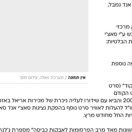
אנד גמבל,
מרכזי
 ע"י סאצ'י
ת הבלטיות:
ה נוספת
/
אין תמונה
מערכת וואלה, צילום מסך
וד" (סרט
20) - הסרט הקודם
שנמכר ע"י באומן בר ריבנאי, ביולי 2003 והביא עם שידורו לעליה ניכרת של מכירות אריאל באז
ו"ל להעלות לאוויר סרט נוסף בהפקת נציגות סאצ'י אנד סאצ
יות החל מחודש מרץ.
שונות מאד מרב הפרסומות לאבקות כביסה" מספרת ג'לנה