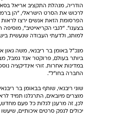
הודריה, מנהלת התקציב אריאל בסאצ'
לרכוש את הסרט הישראלי, "הן ברמת 
הפרסומת הזאת אנשים ירצו לראות פ
בצענו". "לגבי הקריאייטיב", מוסיפה
למותג, ולדעתי העבודה שנעשית בישר
מנכ"ל באומן בר ריבנאי, משה גאון 
ביותר בעולם, פרוקטר אנד גמבל, מב
במדינות אחרות. זוהי אינדיקציה נ
החברה בחו"ל".
שוני ריבנאי, שותף בבאומן בר ריבנאי
מוצרים מיובאים, התרגלנו תמיד לרא
לכן, זה מרענן לגלות כל פעם מחדש, כ
יכולים לנפק סרטים איכותיים, שיעשו