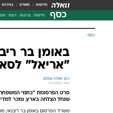
חדשות
ספורט
בחירות
כסף
חדשות
צרכנות
דעות
מגזי
החלטות פיננסיות
בדיקת מוצרים
כסף
חדשות מהמדף
השוואת מחירים
באומן בר ריב
צרכנות פיננסית
"אריאל" לסאצ
כתב וואלה! עסקים
17.3.2004 / 8:47
סרט הפרסומת "כתמי המשפחה" 
שנחל הצלחה בארץ, נמכר למדינ
משרד הפרסום באומן בר ריבנאי, מכ