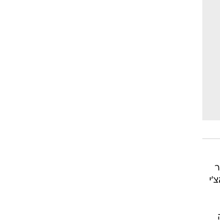
ור
'י