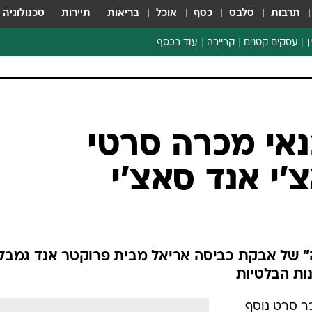
תרבות
סלבס
כסף
אוכל
בריאות
תיירות
טכנולוגיה
ן
עסקים קטנים
קריירה
עוד בכסף
חינוך פיננסי
כסף עולמי
דין וחשבון
קריפטו
נאי מכרה סרטי
ספורט ביזנס
'י אנד סאצ'י
של אבקת כביסה אריאל מבית פרוקטר אנד גמבל,
ות הבלטיות
ר סרט נוסף