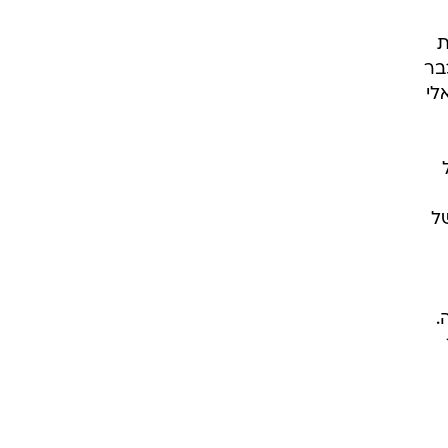
ת
בר
לי
ל
.