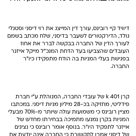
דיוויד קיי רובינס, עורך דין המייצג את רוי דיסני וסטנלי
גולד, הדירקטורים לשעבר בדיסני, שלח מכתב בשמם
לעורך הדין של החברה בבקשה לברר את אחוז
העובדים שהצביעו בעד הדחת המנכ"ל מייקל אייזנר
בפגישת בעלי המניות בה הודח מתפקידו כיו"ר
החברה.
קרן k 401 של עובדי החברה, המנוהלת ע"י חברת
פידליטי, מחזיקה בכ-28 מיליון מניות דיסני. במכתבו
מציין רובינס כי משמועות עולה שיותר מ-70% מבעלי
המניות בקרן נמנעו מתמיכה בבחירתו מחדש של
אייזנר לתפקיד היו"ר. בנוסף אומר רובינס כי נציגים
של דיסני אמרו לתקשורת כי החברה אינה יודעת את