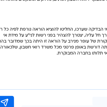
שאית לנקוט בצעדים שיבטיחו את שמירת קיומו של עקרון 
פיים של התאגידים מבוקרים כדין, אלא שהיא מחויבת לכך 
המשקיעים", מסיים טרי.
מספר משרדי רואי חשבון עלה כי בחלקם יש תלות מהותית ב
וא מבקר. עיקרון אי התלות מהווה לב לבו של מקצוע ראי
 שמבקר רואה חשבון אמינים, מדויקים ומשקפים נאותה את
 הבדיקה שערכו, החליטו להוציא הוראה גורפת לפיה כל ר
 חל עליה, יצטרך להצהיר בפני רשות לני"ע על מידת אי
ורת של עופר מנירב על הוראה זו היתה בכך שמדובר בהו
יתה דורשת באופן פרטני מכל משרד רואי חשבון, שלכאורה
 אי תלותו בחברה המבוקרת.