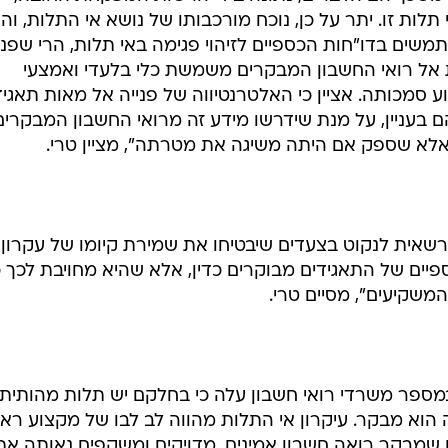
קח על רואי החשבון כמבקרים של דו"חות כספיים של
תאגידים שחוק ניירות ערך, התשכ"ח-1968, חל עליהם, אזכירך כי נלווה לדיווחים אלה דו"ח מב
ני ציבור המשקיעים, והוא המקנה לדו"חות ולמידע המפורס
"ר רשות ני"ע.
 בבסיס דו"ח המבקרים, מבוססת על הנחת היסוד לפיה עיקרון
 משכך הם הדברים, נתונה בידי הרשות המפקחת החובה,
לות זו. יתר על כן, נוכח מורכבותו של נושא אי התלות, וה
תמשים בדו"חות הכספיים לזיהוי פגימה באי תלות, הרי שפני
אל רואי החשבון המבקרים משמשת כלי בלעדי ואמצעי
וע סמכותה. אציין כי האלטרנטיווה של פנייה אל מאות תאגיד
הם בעניין, על מנת שידרשו מידע זה מרואי החשבון המבקרים
 אלא שספק אם היתה משיגה את מטרתה", מציין טרי.