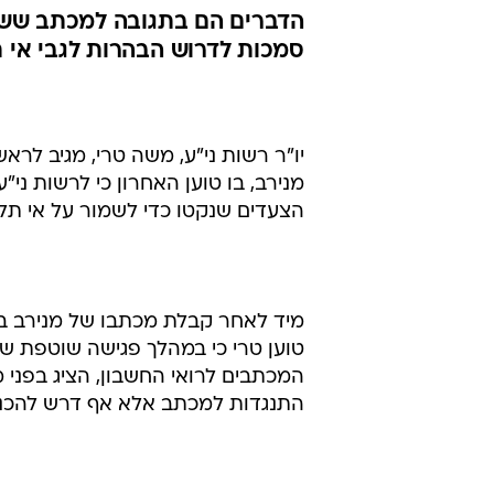
עודכנת והבע
המכתב לרואי
שליחתו
ניצן כהן
19.4.2004 / 11:54
הדברים הם בתגובה למכתב ששלח 
סמכות לדרוש הבהרות לגבי אי 
יו"ר רשות ני"ע, משה טרי, מגיב לר
מנירב, בו טוען האחרון כי לרשות ני
הצעדים שנקטו כדי לשמור על אי ת