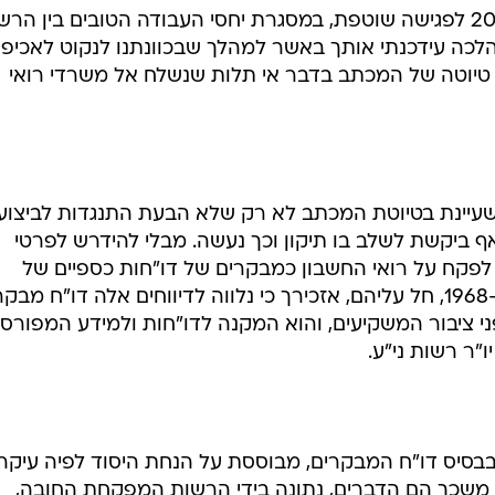
רדי רשות ני"ע הוציא טרי מכתב תגובה חריף למנירב, בו
טוען טרי כי במהלך פגישה שוטפת שהתקיימה בינו לבין מנירב ב-1 באפריל 2004, טרם שליחת
מנירב את נוסח המכתב והאחרון, לטענת טרי, לא רק שלא ה
בו שינוי - שהתקבל על ידי רשות ני"ע.
"כזכור לך, נפגשנו ביום 1 באפריל 2004 לפגישה שוטפת, במסגרת יחסי העבודה הטובים בין ה
מהלכה עידכנתי אותך באשר למהלך שבכוונתנו לנקוט לאכיפ
ך טיוטה של המכתב בדבר אי תלות שנשלח אל משרדי רואי
יינת בטיוטת המכתב לא רק שלא הבעת התנגדות לביצועו
ביקשת לשלב בו תיקון וכך נעשה. מבלי להידרש לפרטי