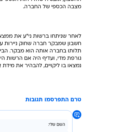
"לאור האמור, לא זו בלבד שהרשות ר
התלות, ואשר יבטיחו כי הדו"חות הכס
שאמונה על שמירת ענייניו של ציבור 
כזכור, בביקורת שערכה רשות ני"ע ב
רואה החשבון לחברה שאת דו"חותיה ה
החשבון, ומבטיח שהדו"חות הכספיים
מצבה הכספי של החברה.
לאחר שניתחו ברשות ני"ע את ממצאי
חשבון שמבקר חברה שחוק ניירות ערך
תלותו בחברה אותה הוא מבקר. הביק
גורפת מדי, ועדיף היה אם הרשות ה
נמצאו בו ליקויים, להבהיר את מידת