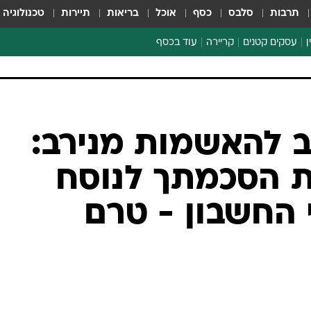
תרבות
סלבס
כסף
אוכל
בריאות
תיירות
טכנולוגיה
ן
עסקים קטנים
קריירה
עוד בכסף
חינוך פיננסי
כסף עולמי
דין וחשבון
קריפטו
ספורט ביזנס
ב להאשמות מנירב: