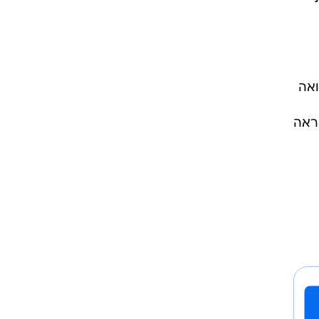
אי
כמי
ין
ית
ואה
ראה