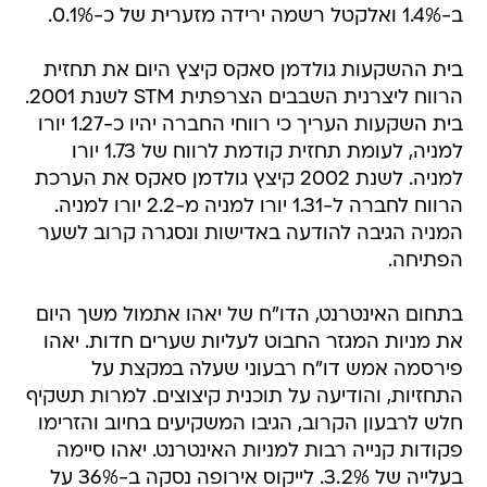
ב-1.4% ואלקטל רשמה ירידה מזערית של כ-0.1%.
בית ההשקעות גולדמן סאקס קיצץ היום את תחזית
הרווח ליצרנית השבבים הצרפתית STM לשנת 2001.
בית השקעות העריך כי רווחי החברה יהיו כ-1.27 יורו
למניה, לעומת תחזית קודמת לרווח של 1.73 יורו
למניה. לשנת 2002 קיצץ גולדמן סאקס את הערכת
הרווח לחברה ל-1.31 יורו למניה מ-2.2 יורו למניה.
המניה הגיבה להודעה באדישות ונסגרה קרוב לשער
הפתיחה.
בתחום האינטרנט, הדו"ח של יאהו אתמול משך היום
את מניות המגזר החבוט לעליות שערים חדות. יאהו
פירסמה אמש דו"ח רבעוני שעלה במקצת על
התחזיות, והודיעה על תוכנית קיצוצים. למרות תשקיף
חלש לרבעון הקרוב, הגיבו המשקיעים בחיוב והזרימו
פקודות קנייה רבות למניות האינטרנט. יאהו סיימה
בעלייה של 3.2%. לייקוס אירופה נסקה ב-36% על