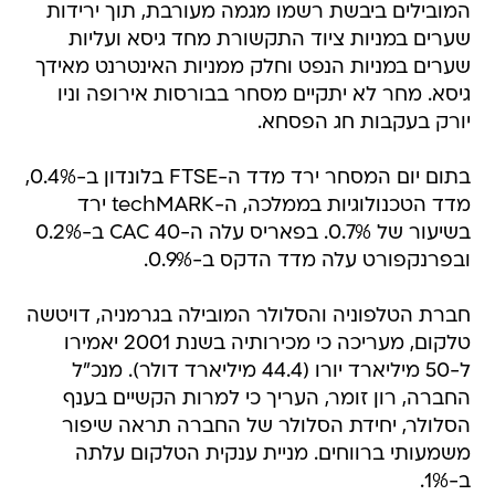
המובילים ביבשת רשמו מגמה מעורבת, תוך ירידות
שערים במניות ציוד התקשורת מחד גיסא ועליות
שערים במניות הנפט וחלק ממניות האינטרנט מאידך
גיסא. מחר לא יתקיים מסחר בבורסות אירופה וניו
יורק בעקבות חג הפסחא.
בתום יום המסחר ירד מדד ה-FTSE בלונדון ב-0.4%,
מדד הטכנולוגיות בממלכה, ה-techMARK ירד
בשיעור של 0.7%. בפאריס עלה ה-CAC 40 ב-0.2%
ובפרנקפורט עלה מדד הדקס ב-0.9%.
חברת הטלפוניה והסלולר המובילה בגרמניה, דויטשה
טלקום, מעריכה כי מכירותיה בשנת 2001 יאמירו
ל-50 מיליארד יורו (44.4 מיליארד דולר). מנכ"ל
החברה, רון זומר, העריך כי למרות הקשיים בענף
הסלולר, יחידת הסלולר של החברה תראה שיפור
משמעותי ברווחים. מניית ענקית הטלקום עלתה
ב-1%.