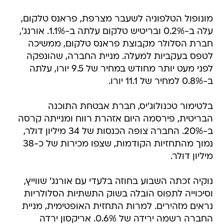
מונופול הטלפוניה לשעבר מצרפת, פראנס טלקום,
עלה ב-0.2% ובריטיש טלקום עלתה ב-1.1%. אורנג',
חברת הסלולר מקבוצת פראנס טלקום, ממשיכה
לטפס בעקביות למעלה. מניית החברה, שהונפקה
לפני מעט יותר מחודש במחיר של 9.5 יורו, עלתה
ב-0.8% למחיר של 11.1 יורו.
בלטימור טכנולוג'יס, חברת אבטחת התוכנה
הבריטית, פירסמה היום אזהרת רווח ומנייתה קרסה
ב-20%. החברה צופה הכנסות של 34 מיליון דולר,
נמוך מהתחזיות הקודמות, שצפו מכירות של כ-38
מיליון דולר.
נוקיה זכתה השבוע בחוזה בלעדי עם אורנג' שווייץ,
וסיכוייה לתפוס הובלה בשוק התשתיות הסלולריות
נראים מזהירים. למרות התחזית האופטימית, מניית
החברה רשמה ירידה של 0.6%. אריקסון ירדה