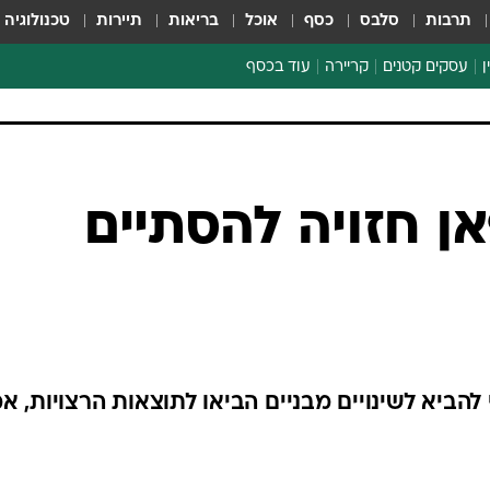
תרבות
סלבס
כסף
אוכל
בריאות
תיירות
טכנולוגיה
ן
עסקים קטנים
קריירה
עוד בכסף
חינוך פיננסי
כסף עולמי
דין וחשבון
קריפטו
ן חזויה להסתיים
הלאונג'
ספורט ביזנס
הביא לשינויים מבניים הביאו לתוצאות הרצויות, א