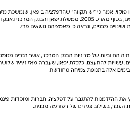
ו פוקוי, אמר כי "יש תקווה" שהדפלציה ביפאן, שנמשכת מזה
שש שנים, תיבלם עד תום שנת הכספים, בסוף מארס 2005. ממשלת יפאן והבנק המרכזי נאבקו
ושינויים מבניים, ונראה כי מאמציהם נושאים פרי.
עותיה החיוביות של מדיניות הבנק המרכזי, אשר הזרים מזומני
לכלכלה כדי לבלום את ירידת המחירים, עשויות להתעצם. כלכלת יפאן, שעברה מאז 1991
בימים אלה בתנופת צמיחה מחודשת.
ץ את ההזדמנות להתגבר על דפלציה. חברות ומוסדות פיננסי
ת העבר, בשילוב צעדים של רפורמה מבנית.