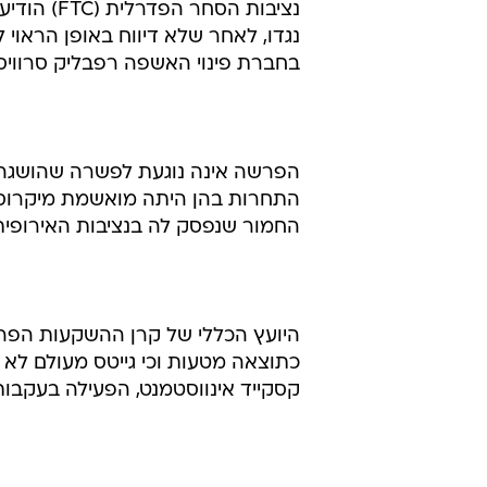
נציבות הס
נגדו, לאחר שלא דיווח באופן הראוי 
בחברת פינוי האשפה רפבליק סרוויסס ב-2001 וב-ICOS, יצרנית תרופות
התחרות בהן היתה מואשמת מיקרוסו
החמור שנפסק לה בנציבות האירופית 
היועץ הכללי של קרן ההשקעות הפרט
כתוצאה מטעות וכי גייטס מעולם לא הי
קסקייד אינווסטמנט, הפעילה בעקבות