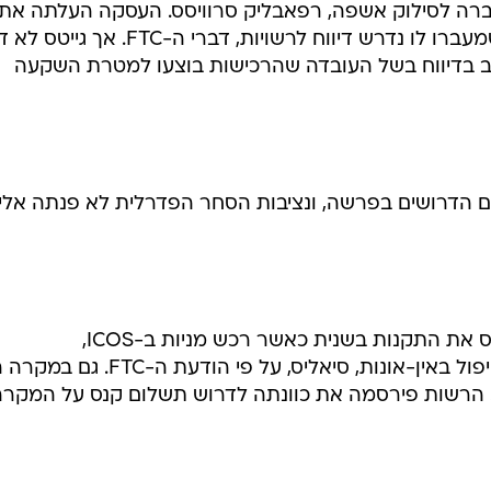
ס מניות בחברה לסילוק אשפה, רפאבליק סרוויסס. העסקה העלתה את
החזקותיו בחברה ליותר מסף 10% שמעברו לו נדרש דיווח לרשויות, דברי ה-FTC. 
חויב בדיווח בשל העובדה שהרכישות בוצעו למטרת השקעה
ם הדרושים בפרשה, ונציבות הסחר הפדרלית לא פנתה אליו
שישה חודשים מאוחר יותר הפר גייטס את התקנות בשנית כאשר רכש מניות ב-ICOS,
יצרנית-שותפה בתרופה החדשה לטיפול באין-אונות, סיאליס, על פי הודעת ה
ה. הרשות פירסמה את כוונתה לדרוש תשלום קנס על המקרה