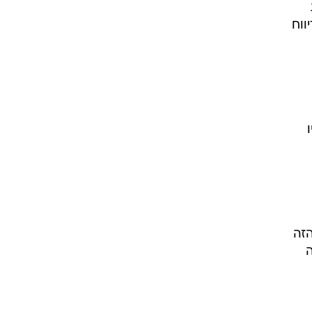
אך גייטס לא דיווח
-FTC. גם במקרה הזה