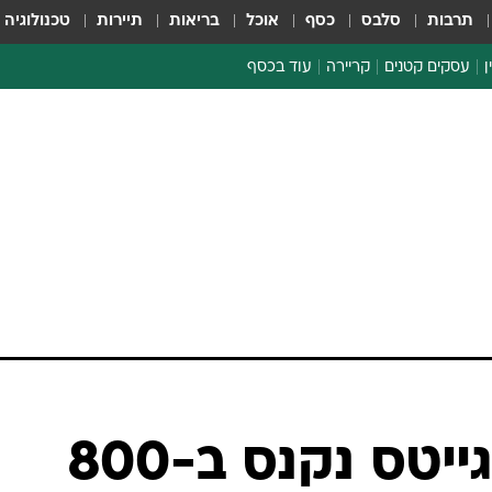
תרבות
סלבס
כסף
אוכל
בריאות
תיירות
טכנולוגיה
ן
עסקים קטנים
קריירה
עוד בכסף
חינוך פיננסי
כסף עולמי
דין וחשבון
קריפטו
ספורט ביזנס
זבל יקר: ביל גייטס נקנס ב-800