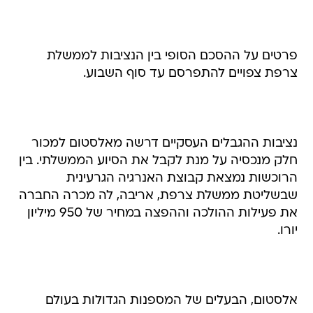
פרטים על ההסכם הסופי בין הנציבות לממשלת
צרפת צפויים להתפרסם עד סוף השבוע.
נציבות ההגבלים העסקיים דרשה מאלסטום למכור
חלק מנכסיה על מנת לקבל את הסיוע הממשלתי. בין
הרוכשות נמצאת קבוצת האנרגיה הגרעינית
שבשליטת ממשלת צרפת, אריבה, לה מכרה החברה
את פעילות ההולכה וההפצה במחיר של 950 מיליון
יורו.
אלסטום, הבעלים של המספנות הגדולות בעולם
הידועה גם בייצור רכבות המטרו בפאריס ואמטרק
בארה"ב וכן בייצור הרכבת המהירה TGV, מעסיקה