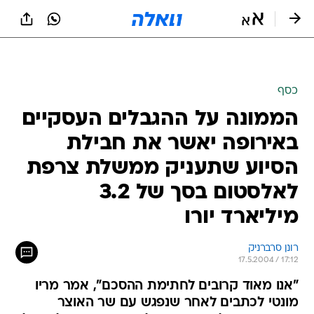
כסף
הממונה על ההגבלים העסקיים
באירופה יאשר את חבילת
הסיוע שתעניק ממשלת צרפת
לאלסטום בסך של 3.2
מיליארד יורו
רונן סרברניק
17.5.2004 / 17:12
"אנו מאוד קרובים לחתימת ההסכם", אמר מריו
מונטי לכתבים לאחר שנפגש עם שר האוצר
הצרפתי, ניקולס סרקוזי; אלסטום היא הבעלים של
המספנות הגדולות בעולם וידועה גם בייצור רכבות