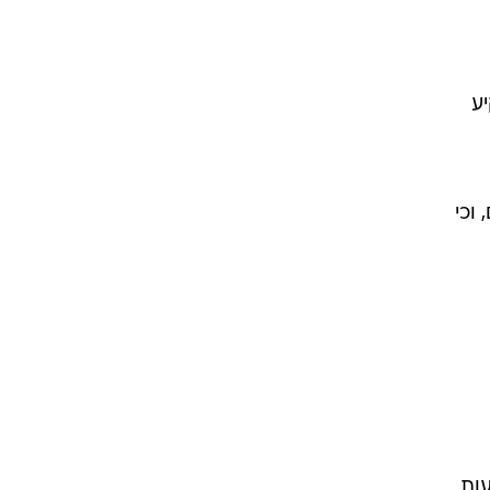
תשקיע
וכי
ות