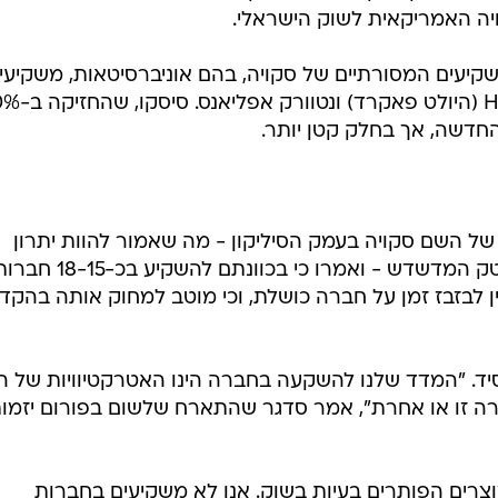
ה האמריקאית לשוק הישראלי.
יעים המסורתיים של סקויה, בהם אוניברסיטאות, משקיעי
פיננסיים וחברות טכנולוגיה, דוגמת HP (היולט 
חדשה, אך בחלק קטן יותר.
 של השם סקויה בעמק הסיליקון - מה שאמור להוות יתרון
ליזמים הנאבקים לשרוד בענף ההיי-טק המדשדש - ואמרו כי בכוונתם להשקיע בכ
 לבזבז זמן על חברה כושלת, וכי מוטב למחוק אותה בהקד
יד. "המדד שלנו להשקעה בחברה הינו האטרקטיוויות של ה
ה זו או אחרת", אמר סדגר שהתארח שלשום בפורום יזמו
רים הפותרים בעיות בשוק. אנו לא משקיעים בחברות