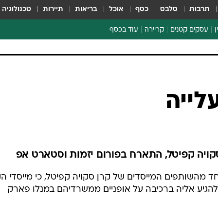
תרבות
סלבס
כסף
אוכל
בריאות
תיירות
טכנולוגיה
ן
עסקים קטנים
קריירה
עוד בכסף
חינוך פיננסי
כסף עולמי
דין וחשבון
קריפטו
לייה
הלאונג'
ספורט ביזנס
קויה קפיטל, התארח בפורום יזמות וסטארט אפ
 מהשותפים המייסדים של קרן סקויה קפיטל, כי מייסדי הק
להגיע אליה ברכיבה על אופניים ממשרדיהם במנלו פארק