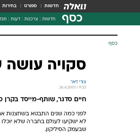
חדשות
ספורט
בחירות
כסף
חדשות
צרכנות
דעות
מגזי
החלטות פיננסיות
בדיקת מוצרים
כסף
חדשות מהמדף
השוואת מחירים
סקויה עושה ע
צרכנות פיננסית
צורי דאר
26.4.2001 / 9:32
חיים סדגר, שותף-מייסד בקרן ס
לפני כמה שנים התבטא בשחצנות אחד
לא ישקיעו לעולם בחברה שלא יוכלו 
שבעמק הסיליקון.