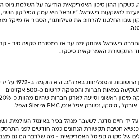
קרן ההון סיכון האמריקאית הודיעה על השלמת גיוס הו
, המיועדת להשקעות בישראל. "ישראל היא עמק הסיליקון השני, ו
ן שבו החלטנו להרחיב את פעילותנו", הסביר אז מייקל מורי
נה.
ברה בישראל שהתקיימה עד אז במסגרת סקויה סיד - קרן
וד התקשורת האמריקאית סיסקו .
סקויה קפיטל היא מקרנות ההון סיכון החשובות והמצליחות בארה"ב. היא הוקמה ב-1972 על ידי
דונלד (דון) ולנטיין, עד היום הקימה והשקיעה במאות חברות והספיקה לרשום כ-500 אקזיטים
(מימושי השקעה). סקויה קפיטל סיפקה מימון ראשוני וסייעה לארגן חברות שהיום מהוות
יסקו, נטוורק אפליאנס, Sierra PMC ואפל.
 ידי חיים סדגר, לשעבר מנהל בכיר באינטל העולמית, וש
ן כנשיא חטיבת תקשורת הנתונים כמה חודשים לפני התרסקו
על 14 שותפים-מנהלים של סקויה קפיטל האמריקאית - מה שלדבריהם גם מצב