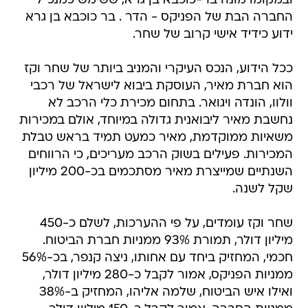
ובמקומו מונה בר-כוכבא בן גרא, ששימש כמנכ"ל
החברה הבת של הפניקס - הדר . בר כוכבא בן גרא
ידוע כידיד אישי קרוב של שחר.
ככל הידוע, הנכס העיקרי והמניב ביותר של שחר וקז
הוא חברת מאיר, העוסקת ביבוא לישראל של רכבי
וולוו, הונדה ויגואר. בתחום מכירת כלי הרכב לא
נחשבת מאיר ליבואנית גדולה במיוחד, אולם במכירות
משאיות ממוקדמת, מאיר כמעט תמיד בראש טבלת
המכירות. פעילים בשוק הרכב מעריכים, כי הרווחים
השנתיים שמייצרת מאיר מסתכמים בכ-200 מיליון
שקל לשנה.
שחר וקז עומדים, על פי ההערכות, לשלם כ-450
מיליון דולר, תמורת 93% ממניות חברת הביטוח.
חכמי, המחזיק ביחד עם אחותו, ניצה קנפר, בכ-56%
ממניות הפניקס, אמור לקבל כ-280 מיליון דולר,
ואילו איש הביטוח, שלמה אליהו, המחזיק ב-38%