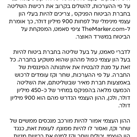
על פי ההערכות, להשלים בקרוב את רכישת השליטה
בחברת הביטוח הפניקס , צריכים להיות בעלי הון
עצמי מינימלי של לפחות 900 מיליון דולר, כך אומרת
ל-TheMarker.com ציפי סאמט, המפקחת על
הביטוח במשרד האוצר.
לדברי סאמט, על בעל שליטה בחברת ביטוח להיות
בעל הון עצמי כפול מההון שהוא משקיע בחברה. כל
זאת על מנת להבטיח את איתנותה הפיננסית של
החברה. על פי ההערכות, שחר וקז עומדים לרכוש
באמצעות חברת מאיר שבשליטתם, את השליטה
הכמעט מלאה בהפניקס במחיר של כ-450 מיליון
דולר, ולכן, ההון העצמי הנדרש מהם הוא 900 מיליון
דולר.
ההון העצמי אמור להיות מורכב מנכסים ממשיים של
שחר וקז, ואסור לו להיות ממונף. לעומת זאת, כנגד
הון העצמי, יכולים שחר וקז למנף את רכישת מניות