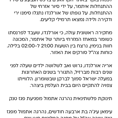
לפנות בוקר באתר הקרוואנים ברכס הגבעונים שליד
ההתנחלות איתמר, על ידי סיור אזרחי של
ההתנחלות. על גופתו של אורלנדו נתגלו סימנו ירי
ודקירה ולידה נמצאו תרמילי קליעים.
מחקירה ראשונית עולה, כי אורלנדו, שעבד לפרנסתו
כשומר במאחז המזרחי ביותר של איתמר, המכונה
חוות בנימין, נרצח בין השעות 21:00 ל-02:00 בלילה.
כוחות צה"ל סורקים את האזור.
אריה אורלנדו, גרוש ואב לשלושה ילדים שעלה לפני
שנים רבות מברזיל, התגורר בשנים האחרונות
במעלה ישראל סמוך לברקן שבשומרון. הלווייתו
צפויה להתקיים היום בבית העלמין ביצהר.
תינוקת פלשתינאית נהרגה אתמול מפגיעת פגז טנק
עימאן עיג'ה בת ארבעה חודשים, נהרגה אתמול מפגז