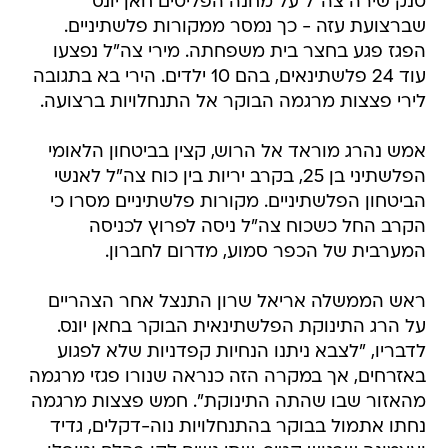
טנק שירה צה"ל על מחנה הפליטים חאן יונס
שברצועת עזה - כך נמסר ממקורות פלשתיניים.
הפגז פגע בחצר בית משפחתה. מירי צה"ל נפצעו
עוד 24 פלשתינאים, בהם 10 ילדים. הירי בא בתגובה
לירי פצצות מרגמה הבוקר אל התנחלויות ברצועה.
אמש נהרג מוראד אל הרוש, קצין בביטחון הלאומי
הפלשתיני בן 25, בקרב יריות בין כוח צה"ל לאנשי
הביטחון הפלשתיניים. מקורות פלשתיניים מסרו כי
הקרב החל כשכוח צה"ל ניסה לפרוץ לכניסה
המערבית של הכפר סמוע, מדרום לחברון.
ראש הממשלה אריאל שרון התנצל אחר הצהריים
על הרג התינוקת הפלשתינאית הבוקר בחאן יונס.
לדבריו, "לצבא ניתנו הנחיות קפדניות שלא לפגוע
באזרחים, אך במקרה הזה כנראה שנורו פגזי מרגמה
מהאזור שבו שהתה התינוקת". חמש פצצות מרגמה
נחתו אתמול בבוקר בהתנחלויות נוה-דקלים, גדיד