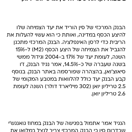
הבנק המרכזי של סין הוריד את יעד הצמיחה שלו
להיצע הכסף במדינה, ואותת כי הוא עשוי להעלות את
הריבית כדי לרסן האינפלציה. הבנק המרכזי מתכנן
להגביל את הצמיחה של היצע הכסף (M2) ל-15%
השנה, לעומת יעד של 17% ב-2004 וגידול ממשי
בשנה שעברה של כ-14.5%, אמר נגיד הבנק, ז'ו
סיאוצ'ואן, בהצהרה שפורסמה באתר הבנק. בנוסף
קבע הבנק יעד כולל להלוואות במטבע המקומי של
2.5 טריליון יואן (302 מיליארד דולר) השנה לעומת
2.6 טריליון יואן.
הנגיד אמר אתמול בפגישה של הבנק במחוז גואנגש'י
שבדרום סין כי הבנק המרכזי צריך לנצל במלואו את