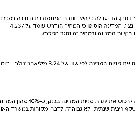
צת סבן, הודיעו לה כי היא נותרה המתמודדת היחידה במכרז
הוסיפו כי המחיר נמוך מדי ואינו ראוי. נציגי המדינה הוסיפו כי המחיר הנדרש עומד על 4.237
 בקשת המדינה ובמחיר זה נסגר המכרז.
בסיכום המכרז תרכוש קבוצת אייפקס את מניות המדינה לפי שווי של 3.24 מיליארד דולר - 
מחיר העסקה כולל בנוסף גם אופציה לרכוש את יתרת מניות המדינה בבזק, כ-10% מהו
קף ריבית שנתית "לא גבוהה", לדברי מקורות במשרד האוצ