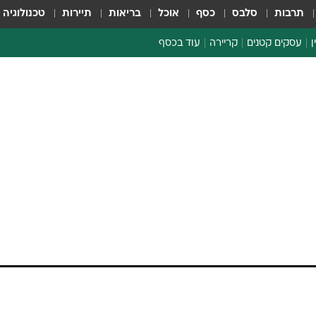
תרבות
סלבס
כסף
אוכל
בריאות
תיירות
טכנולוגיה
ן
עסקים קטנים
קריירה
עוד בכסף
חינוך פיננסי
כסף עולמי
דין וחשבון
קריפטו
הלאונג'
ספורט ביזנס