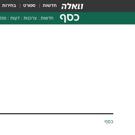
חדשות
ספורט
בחירות
כסף
חדשות
צרכנות
דעות
מגזי
החלטות פיננסיות
בדיקת מוצרים
חדשות מהמדף
השוואת מחירים
צרכנות פיננסית
כסף