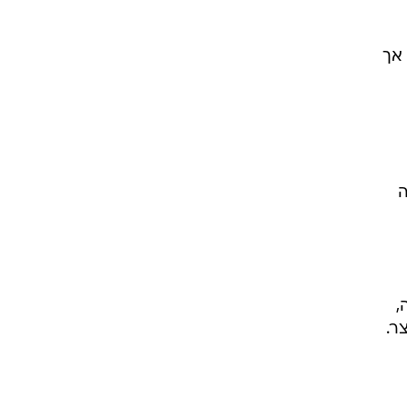
 אך
דומה
ן המדינה,
ר.