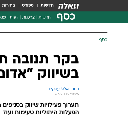
חדשות
ספורט
בחירות
כסף
חדשות
צרכנות
דעות
מגזי
החלטות פיננסיות
בדיקת מוצרים
כסף
חדשות מהמדף
השוואת מחירים
צרכנות פיננסית
בשיווק "אדום
כתב וואלה! עסקים
6.6.2005 / 11:26
תערוך פעילויות שיווק בסניפים ב
הפעלות היתוליות טעימות ועוד