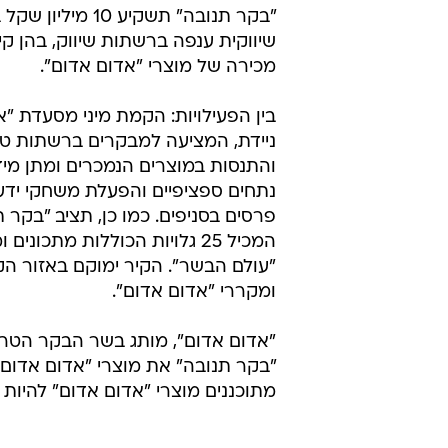
"בקר תנובה" תשקיע 10 מי
שיווקית ענפה ברשתות שיווק, בהן קי
מכירה של מוצרי "אדום אדום".
בין הפעילויות: הקמת מיני מסעדת "א
ניידת, המציעה למבקרים ברשתות ט
והתנסות במוצרים הנמכרים ומתן מיד
נתחים ספציפיים והפעלת משחקי ידע 
פרסים בסניפים. כמו כן, תציב "בקר ת
המכיל 25 גלויות הכוללות מתכוני
"עולם הבשר". הקיר ימוקם באזור הק
ומקררי "אדום אדום".
מתוכננים מוצרי "אדום אדום" להיות בפריסה של 100 ר