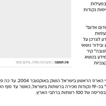
ליון שקל בפעילות
ימות נקודות
דום אדום"
עימות
ע לצרכן על
ובידור נושאי
נובה" קיר
ם ומידע בנושא
/
אין תמונה
מערכת וואלה, צילום מסך
צביות
"אדום אדום", מותג בשר הבקר הטרי הארוז הראשון בישראל הושק 
"בקר תנובה" את מוצרי "אדום אדום" בכ-19 נקודות מכירה ברשתות בישראל, כאשר עד סוף
שתות ברחבי הארץ.