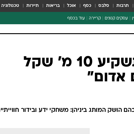
תרבות
סלבס
כסף
אוכל
בריאות
תיירות
טכנולוגיה
ן
עסקים קטנים
קריירה
עוד בכסף
חינוך פיננסי
כסף עולמי
דין וחשבון
קריפטו
בקר תנובה תשקיע 10 מ' שקל
ספורט ביזנס
 אדום"
הם הושק המותג ביניהן: משחקי ידע ובידור חווייתיים