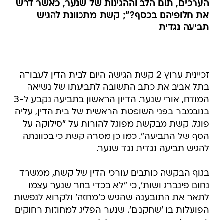
הערכים, תום הלב וההגינות של שנער, כאשר דרש
את חלופיהם בכסף?"; קשת מתכוונת להגיש
תביעה נגדית
זכיינית ערוץ 2 קשת הגישה היום לבית הדין לעבודה
בתל אביב את כתב התשובה לתביעתו של נשיאה
המודח, אורי שנער. הדיון הראשון בתביעה נקבע ל-3
בנובמבר בפני השופטת הראשית של בית הדין, עליה
פוגל. קשת מבקשת מפוגל להורות על "סילוקה על
הסף של התביעה". כמו כן מסרה קשת כי בכוונתה
להגיש תביעה נגדית נגד שנער.
בגוף הבקשה כותבים עורכי הדין של קשת, ממשרד
נחום פינברג ושות', כי "לא בכדי בחר שנער עצמו
לתאר את התובענה שהגיש כ'מחזה' ולקרוא לנפשות
הפועלות בו 'שחקנים'. שנער הפליג למחוזות רחוקים