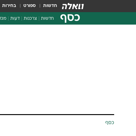
חדשות
ספורט
בחירות
כסף
חדשות
צרכנות
דעות
מגזי
החלטות פיננסיות
בדיקת מוצרים
חדשות מהמדף
השוואת מחירים
צרכנות פיננסית
כסף