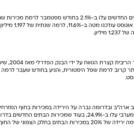
משרד המסחר דיווח כי מכירות הבתים החדשים עלו ב-2.1% בחודש ספטמבר לרמת מכי
של 1.222 מיליון בתים. מכירות חודש אוגוסט עודכנו מטה ב-11.6%, לרמה שנתית של 1.197 מי
יליון.
על אף ההעלאות העקביות של שיעור הריבית קצרת הטווח ע
 משכנתאות ל-30 שנה נותר קרוב לרמת שפל היסטורית, והגיע בחודש שעבר לרמה
 ארה"ב ובדרומה גברה על הירידה במכירות בחוף המזרחי.
מכירות בתים חדשים במרכז החוף המערבי עלו ב-24.9%, בעוד שמכירות הבתים החדשים בדר
ארה"ב עלו ב5.6%. לעומת זאת, נרשמה ירידה של 20% במכירות הבתים בחלק הצפוני של החו