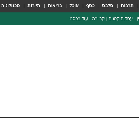
תרבות
סלבס
כסף
אוכל
בריאות
תיירות
טכנולוגיה
ן
עסקים קטנים
קריירה
עוד בכסף
חינוך פיננסי
כסף עולמי
דין וחשבון
קריפטו
ספורט ביזנס