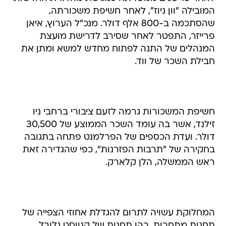
המובילה "וון ניוז", לאחר חשיפת משכורתה,
שהסתכמה ב-800 אלף דולר. מנכ"ל הערוץ, איאן
פרייזר, התפטר לאחר שסירב לדרישת מועצת
המנהלים של התנה לפתוח מחדש למשא ומתן את
חבילת השכר של ווד.
חשיפת המשכורות גרמה לזעם ציבורי ברחבי ניו
זילנד, אשר בה עומד השכר הממוצע של 30,500
דולר. ועדת הכספים של הפרלמנט פתחה בתגובה
בחקירה של "תרבות הפזרנות", כפי שהגדירה זאת
ראש הממשלה, הלן קלארק.
המחלוקת עשויה לתרום להגדלת אחוזי הצפייה של
תחנות מתחרות, בהן תחנות של קנווסט גלובל