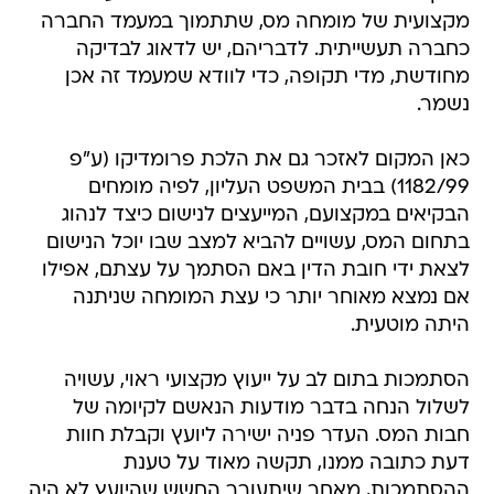
מקצועית של מומחה מס, שתתמוך במעמד החברה
כחברה תעשייתית. לדבריהם, יש לדאוג לבדיקה
מחודשת, מדי תקופה, כדי לוודא שמעמד זה אכן
נשמר.
כאן המקום לאזכר גם את הלכת פרומדיקו (ע"פ
1182/99) בבית המשפט העליון, לפיה מומחים
הבקיאים במקצועם, המייעצים לנישום כיצד לנהוג
בתחום המס, עשויים להביא למצב שבו יוכל הנישום
לצאת ידי חובת הדין באם הסתמך על עצתם, אפילו
אם נמצא מאוחר יותר כי עצת המומחה שניתנה
היתה מוטעית.
הסתמכות בתום לב על ייעוץ מקצועי ראוי, עשויה
לשלול הנחה בדבר מודעות הנאשם לקיומה של
חבות המס. העדר פניה ישירה ליועץ וקבלת חוות
דעת כתובה ממנו, תקשה מאוד על טענת
ההסתמכות, מאחר שיתעורר החשש שהיועץ לא היה