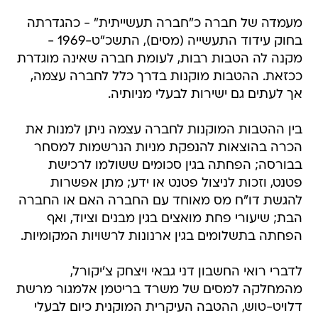
מעמדה של חברה כ"חברה תעשייתית" - כהגדרתה
בחוק עידוד התעשייה (מסים), התשכ"ט-1969 -
מקנה לה הטבות רבות, לעומת חברה שאינה מוגדרת
ככזאת. ההטבות מוקנות בדרך כלל לחברה עצמה,
אך לעתים גם ישירות לבעלי מניותיה.
בין ההטבות המוקנות לחברה עצמה ניתן למנות את
הכרה בהוצאות להנפקת מניות הנרשמות למסחר
בבורסה; הפחתה בגין סכומים ששולמו לרכישת
פטנט, וזכות לניצול פטנט או ידע; מתן אפשרות
להגשת דו"ח מס מאוחד עם החברה האם או החברה
הבת; שיעורי פחת מואצים בגין מבנים וציוד, ואף
הפחתה בתשלומים בגין ארנונות לרשויות המקומיות.
לדברי רואי החשבון דני גבאי ויצחק צ'יקורל,
מהמחלקה למסים של משרד בריטמן אלמגור מרשת
דלויט-טוש, ההטבה העיקרית המוקנית כיום לבעלי