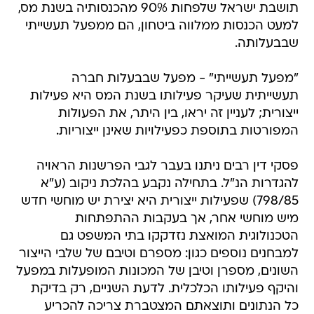
תושבת ישראל שלפחות 90% מהכנסותיה בשנת מס,
למעט הכנסות ממלווה ביטחון, הם ממפעל תעשייתי
שבבעלותה.
"מפעל תעשייתי" - מפעל שבבעלות חברה
תעשייתית שעיקר פעילותו בשנת המס היא פעילות
ייצורית; לעניין זה יראו, בין היתר, את הפעולות
המפורטות בתוספת כפעילויות שאינן ייצוריות.
פסקי דין רבים ניתנו בעבר לגבי הפרשנות הראויה
להגדרות הנ"ל. בתחילה נקבע בהלכת ניקוב (ע"א
798/85) שפעילות ייצורית היא יצירת יש מוחשי חדש
מיש מוחשי אחר, אך בעקבות ההתפתחות
הטכנולוגית המואצת נזדקקו בתי המשפט גם
למבחנים נוספים כגון: מספרם וטיבם של שלבי הייצור
השונים, מספרן וטיבן של המכונות המופעלות במפעל
והיקף פעילותו הכלכלית. לדעת השניים, רק בדיקת
כל הנתונים ותוצאתם המצטברת צריכה להכריע