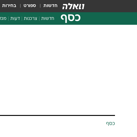
חדשות
ספורט
בחירות
כסף
חדשות
צרכנות
דעות
מגזי
החלטות פיננסיות
בדיקת מוצרים
חדשות מהמדף
השוואת מחירים
צרכנות פיננסית
כסף