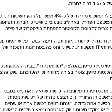
בית.
בקרב המניות הישראליות, תנסה טבע להתאושש מירידה של כ-4% אמש, על רקע חששות 
ת המשפט הפדרלי בארה"ב קבע ביום שישי כי חברת התרופו
ה גנרית לתרופת הליפיטור להפחתת כולסטרול של פייזר.
 תוכנה לרשתות קמעוניות, הודיעה הבוקר על שותפות עם
חברת Belltech מצ'ילה, המספקת שירותי IT ותקשורת, לשיווק ותמיכה בפתרונות התוכנה של
יסוי מניית סייפן בהמלצת "תשואת יתר". בבית ההשקעות כי
כנסות סייפן, צומח בצורה מהירה וכי להערכתם, שוק זה צפ
ת מדיניות המיזוגים והרכישות שתאפיין את נייס במבט
ראשם דן הרוורד, נייס תבצע סדרה של רכישות קטנות
 רכישה אחת גדולה. "אנחנו רואים רכישה אחת או שתיים
ת או מוקדי חירום. שוק האבטחה נמצא בשלבים הראשונים