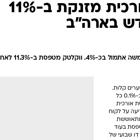
וול סטריט: אורכית מזנקת ב-11%
ש בארה"ב
טבע עולה בכ-1% לאחר שהתממשה אתמול בכ-4%. ווקלטק מטפס
רים קלות.
מדד נאסד"ק ומדד דאו ג'ונס עולים ב-0.1% כל
ת אורכית
 הודיעה על לקוח
"ב. טבע עולה ב-0.8% ומתאוששת
טק מטפסת בעוד
 דו שבועי של