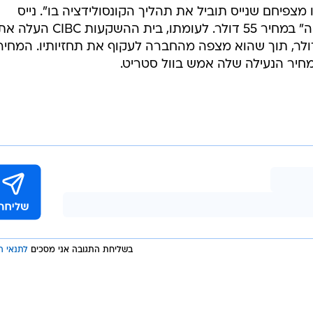
 מצפיחם שנייס תוביל את תהליך הקונסולידציה בו". נייס
ממשיכה להיסקר תחת המלצת "קנייה" במחיר 55 דולר. לעומתו, בית ההשקעות CIBC העל
ר היעד לנייס ב-7 דולרים ל-60 דולר, תוך שהוא מצפה מהחברה לעקוף את תחזיותיו. המחיר
בשליחת התגובה אני מסכים
לתנאי ה