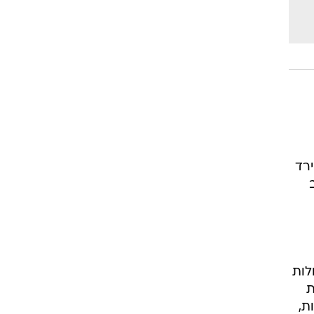
ירד
שוב
ה
לות
עות
ת,