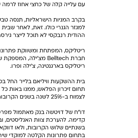
עם עלייה קלה של כחצי אחוז לרמה של 57.6 דולרים לח
למגזר הגנרי כולו. זאת, לאחר שבי
ההודית רנבקסי לא תוכל לייצר גירס
ריטליקס, המפתחת ומשווקת פתרונות
ריטליקס בארגנטינה, צ'ילה ופרו.
בית ההשקעות וויליאם בלייר החל בכ
תחום זיכרון הפלאש, ממנו באות כל ה
לצמוח ב-25% לשנה בשנים הקרובות.
דו"ח של דויטשה בנק מאתמול מפרט א
קדימה. להערכת צוות האנליסטים, וב
בשנתיים שלוש הקרובות, ולאו דווקא
בתחום פתרונות הקלטה למוקדי שירו