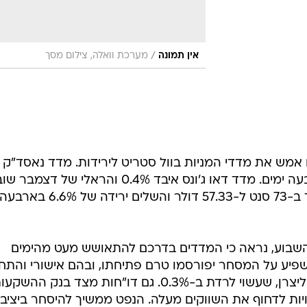
/
אין תמונה
מערכת וואלה, צילום מסך
ו אמש את מדדי המניות בוול סטריט לירידות. מדד נאסד"ק 
ב-1.3% והשלים ירידה של 1.9% בארבעה ימים. מדד דאו ג'ונס איבד 0.4% והראלי של דצמבר 
נראה כמתרחק. גם הנפט הגולמי ירד ב-73 סנט ל-57.33 דולר והשלים ירידה של 6.6% בארבע
השבוע, נראה כי המדדים בדרכם להתאושש מעט מהימים
שפיע על המסחר יפורסמו טרם פתיחתו, ובהם אישורי והתח
בנייה חדשות, כמו גם מדד המחירים ליצרן, שעשוי לרדת ב-0.3%. גם דו"חות מצד בנק ההשק
ויות לדחוף את השווקים מעלה. הנפט ממשיך להיסחר ביציבו