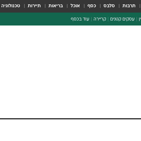
תרבות
סלבס
כסף
אוכל
בריאות
תיירות
טכנולוגיה
ן
עסקים קטנים
קריירה
עוד בכסף
חינוך פיננסי
כסף עולמי
דין וחשבון
קריפטו
ספורט ביזנס