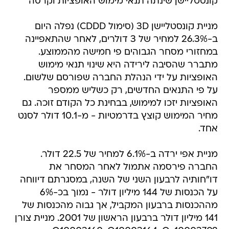
קונסטליישן שינתה תנאי מימוש האופציות וקרסה
מניית קונסטליישן 3D (סימול CDDD) נפלה היום
ב-26.3% למחיר של 3 דולרים, לאחר שהתאפיינה
במחזורי מסחר הגבוהים פי חמישה מהממוצע.
מתברר שהסיבה לירידה היא שינוי תנאי מימוש
האופציות על ידי הנהלת החברה שפורסם שלשום.
על פי התנאים החדשים, רק כשליש ממספר
האופציות יזכו למימוש, בבחינת כל הקודם זוכה. גם
מחיר המימוש קוצץ בדרמטיות - מ-10.1 דולר לסנט
אחד.
מניית אפי ירדה ב-6.1% למחיר של 22.5 דולר.
החברה פירסמה אתמול לאחר המסחר את
דו"חותיה לרבעון השני של השנה, במסגרתם דיווחה
על הכנסות של 144 מיליון דולר - נמוך בכ-6%
מההכנסות ברבעון המקביל, אך גבוה מהכנסות של
141 מיליון דולר ברבעון הראשון של 2001. מניית צורן