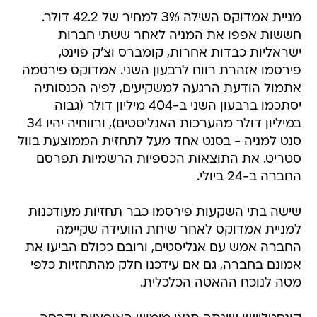
מניית אמדוקס השילה 3% למחיר של 42.2 דולר.
חששות אפפו את המניה לאחר ששתי חברות
ישראליות כבדות אחרות, קומברס וצ'ק פוינט,
פירסמו אזהרת רווח לרבעון השני. אמדוקס פירסמה
אתמול הודעת הרגעה למשקיעים, לפיה הכנסותיה
יסתכמו ברבעון השני ב-404 מיליון דולר (גבוה
במיליון דולר מהערכות האנליסטים), ורווחיה יהיו 34
סנט למניה - בסנט אחד מעל לתחזית הממוצעת בוול
סטריט. את התוצאות הכספיות הרשמיות תפרסם
החברה ב-24 ביולי.
שישה בתי השקעות פירסמו כבר תחזיות מעודכנות
למניית אמדוקס לאחר שיחת הוועידה שקיימה
החברה אמש עם אנליסטים, ורובם ככולם הביעו את
אמונם בחברה, גם אם עידכנו חלק מהתחזיות כלפי
מטה לנוכח ההאטה הכלכלית.