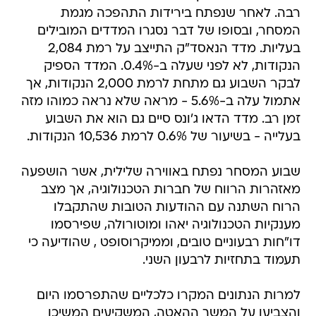
רבה. לאחר שנפתח בירידות התהפכה מגמת
המסחר, ובסופו של דבר נסגרו המדדים המובילים
בעליות. מדד הנאסד"ק התייצב על רמת 2,084
הנקודות, לא לפני שעלה ב-0.4%. המדד הספיק
לבקר השבוע גם מתחת לרמת 2,000 הנקודות, אך
אתמול עלה ב-5.6% - מראה שלא נראה כמוהו מזה
זמן רב. מדד הדאו ג'ונס סיים גם הוא את השבוע
בעלייה - בשיעור של 0.6% לרמת 10,536 הנקודות.
שבוע המסחר נפתח באווירה שלילית, אשר הושפעה
מאזהרות הרווח של חברות הטכנולוגיה, אך מצב
הרוח השתנה עם ההודעות הטובות שהתקבלו
מענקיות הטכנולוגיה יאהו ומוטורולה, שפירסמו
דו"חות רבעוניים טובים, וממיקרוסופט , שהודיעה כי
תעמוד בתחזיות לרבעון השני.
למרות הנתונים המקרו כלכליים שהתפרסמו היום
והצביעו על המשך ההאטה, המשקיעים המשיכו