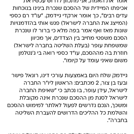
אומר את האמת, אני מתכוון לדרוש עכשיו את
אכיפתו המיידית של ההסכם שנכרת בינינו בנוכחות
עדים רבים", כך אומר ארקדי גיידמק. "עו"ד רם כספי
(המייצג את החברה לישראל) פגש אותי בהזדמנויות
שונות מאז ואף אמר בפה מלא כי ברור לו שנכרת
הסכם משפטי מחייב בין הצדדים, אך מכיוון
שמשפחת עופר (בעלת השליטה בחברה לישראל)
חוזרת בה מההסכם, עו"ד כספי רואה בי ג'נטלמן
משום שאיני עומד על קיומו".
גיידמק שלח היום באמצעות עורכי דינו, רונאל פישר
ובעז בן צור, 2 מכתבים: הראשון ליו"ר החברה
לישראל, עידן עופר, בו נכתב כי "שאיפת החברה
לישראל לסגת מן ההסכם שנכרת אינה מקובלת
ומשכך, הנכם נדרשים לפעול לאלתר למימוש ההסכם
והשלמת כל ההליכים הדרושים להעברת השליטה
בחברה".