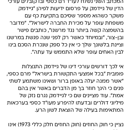
המכתב השני נשלח לעו"ד רם כספי ובו קובלים עורכי
הדין של גיידמק על פרסום ידיעות לפיהן "גיידמק
משקר כשהוא מספר שסיכם בתקיעת כף עם
משפחת עופר על מכירת החברה לישראל". "מדובר
בהשמצה קשה ביותר נגד מרשנו", כותבים פישר
ובן-צור, "ובמיוחד כאשר רק לפני שנה פגשת במרשנו
וציינת בלשונך שלך כי אין כל ספק שנכרת הסכם בינו
לבין האחים עופר שלא התממש עד עתה".
אי לכך דורשים עורכי דינו של גיידמק התנצלות
פומבית "בכל אמצעי התקשורת בישראל" מרם כספי,
"אשר ממנה יעלה באופן ברור ושאינו משתמע לשתי
פנים כי הינך חוזר בך מן הדברים באשר אין בהם
אמת". עוד מציינים שם כי לגיידמק נגרם נזק של
מיליוני דולרים ובדעתו להיפרע מעו"ד כספי בערכאות
המתאימות בעילה של הוצאת לשון הרע.
נציין כי חוק החוזים (חוק החוזים חלק כללי 1973) אינו