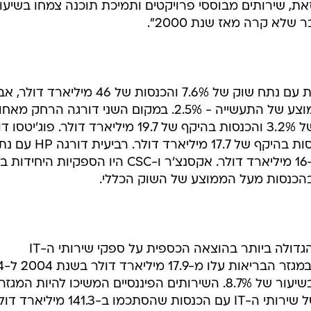
ה זאת, שירותים מבוססי פרויקטים ותמיכת תוכנה צמחו בשיעו
לא קרה מאז שנת 2000".
יבמ המשיכה להיות המובילה העולמית עם נתח שוק של 7.6% והכנסות של 46 מיליארד דו
שיעור הצמיחה שלה היה מתחת לממוצע של התעשייה - 2.5%. במקום השני דורגה הרחק מא
ענקית המיחשוב EDS עם נתח שוק של 3.2% והכנסות בהיקף של 19.7 מיליארד דולר. פו
שלישית עם נתח שוק של 2.8% והכנסות בהיקף של 17.7 מיליארד דולר. רבי
שוק של 2.8% והכנסות בהיקף של כ-16 מיליארד דולר. אקסנצ'ר ו-CSC היו הספקיות היחידות 
בהכנסות מעל הממוצע של השוק הכללי.
ארגוני הבריאות סיפקו את הצמיחה הגדולה ביותר בהוצאה הכספית על ספקי שירותי ה-IT
החיצוניים. ההוצאו
מיליארד דולר בשנת 2005 - עלייה בשיעור של 8.7%. השירותים הפיננסיים המשיכו להיות המגזר
הוורטיקאלי הגדול ביותר בהכנסות של שירותי ה-IT עם הכנסות שהסתכמו ב-141.3 מיל