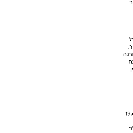
ר
לר, אבל
חור,
ג'יטסו דורגה
עית דורגה HP עם נתח
בין
ת על שרותי ה-IT במגזר הבריאות עלו מ-17.9 מיליארד דולר בשנת 2004 ל-19.4
יארד דולר