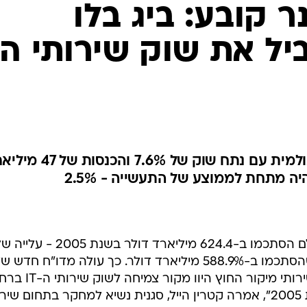
 קובע: ביג בלו
ל את שוק שירותי ה-
יבמ המשיכה להיות המובילה העולמית עם נתח שוק של 7.6% והכ
ה מתחת לממוצע של התעשייה - 2.5%
ההכנסות משירותי ה-IT ברחבי העולם הסתכמו ב-624.4 מיליארד דולר בשנת 2005 - ע
6% לעומת ההכנסות בשנת 2004 שהסתכמו ב-588.9% מיליארד דולר. כך עולה מדו"ח חדש 
חברת המחקר גרטנר. "בדרך כלל, שירותי מיקור החוץ היוו מקור צמ
העולם, אבל המגמה השתנתה בשנת 2005", אמרה קטרין הייל, סגנית נשיא למחקר בתחום שי