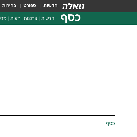
חדשות
ספורט
בחירות
כסף
חדשות
צרכנות
דעות
מגזי
החלטות פיננסיות
בדיקת מוצרים
חדשות מהמדף
השוואת מחירים
צרכנות פיננסית
כסף