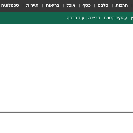
תרבות
סלבס
כסף
אוכל
בריאות
תיירות
טכנולוגיה
ן
עסקים קטנים
קריירה
עוד בכסף
חינוך פיננסי
כסף עולמי
דין וחשבון
קריפטו
ספורט ביזנס