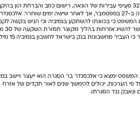
אלכסנדר חשוד בארצות הברית בכ-32 סעיפי עבירות של הונאה, רישום כוזב והברחת הון בהיק
של 137 מיליון דולר. הוא נעצר בנמיביה ב-27 בספטמבר, אך לאחר שישה ימים שוחרר. אלכסנדר
ת המשפט כי בכוונתו להשתקע בנמיביה וכי הגיש בקשה לקב
אזרחות. על פי המקובל בנמיביה, 
דולר. בתצהיר לביהמ"ש ציין אלכסנדר כי העביר מחשבונות בנק ביש
 המשפט ימצא כי אלכסנדר בר הסגרה הוא ייעצר ויישב במ
על פי הערכות, יכולים להימשך שנים לאור תקדים של אזרח
 ונאבק נגד הסגרתו.