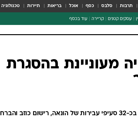
תרבות
סלבס
כסף
אוכל
בריאות
תיירות
טכנולוגיה
ן
עסקים קטנים
קריירה
עוד בכסף
חינוך פיננסי
כסף עולמי
דין וחשבון
קריפטו
ה מעוניינת בהסגרת
ספורט ביזנס
אלכסנדר חשוד בארצות הברית בכ-32 סעיפי עבירות של הונאה, רישום כוזב והבר