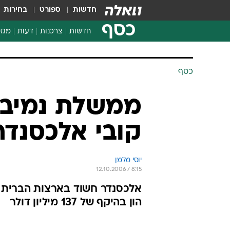
חדשות
ספורט
בחירות
כסף
חדשות
צרכנות
דעות
מגזי
החלטות פיננסיות
בדיקת מוצרים
כסף
חדשות מהמדף
השוואת מחירים
ממשלת נמיבי
צרכנות פיננסית
קובי אלכסנדר
יוסי מלמן
12.10.2006 / 8:15
הון בהיקף של 137 מיליון דולר