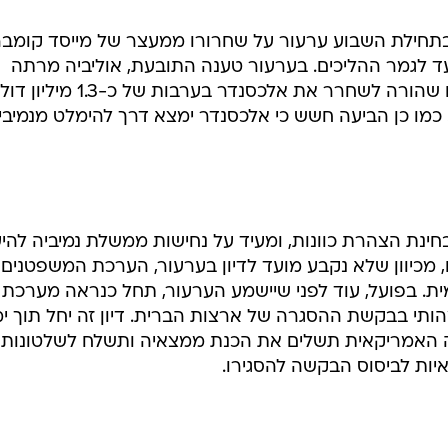
בתחילת השבוע ערעור על שחרורו ממעצר של מייסד קומבר
עד לגמר ההליכים. בערעור טענה התובעת, אוליביה מרתה
אימלווה, כי שופט בית משפט השלום שהורה לשחרר את אלכסנדר בערבות של כ-1.3 מי
כמו כן הביעה חשש כי אלכסנדר ימצא דרך להימלט מנמיבי
נת הצהרת כוונות, ומעיד על נחישות ממשלת נמיביה להיע
, מכיוון שלא נקבע מועד לדיון בערעור, הערכת המשפטנים
. בפועל, עוד לפני שיישמע הערעור, תחל כנראה מערכת
ותי בבקשת ההסגרה של ארצות הברית. דיון זה יחל תוך ימ
ה האמריקאית תשלים את הכנת ממצאיה ותשלח לשלטונות
יות לביסוס הבקשה להסגירו.