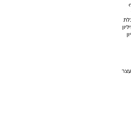
ף
לת
אפשר להשיג אזרחות בהליך מקוצר תמורת השקעה של 30 מיליון
ראל לחשבון בנמיביה 15 מיליון
עצר