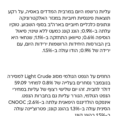
עליות נרשמו היום במרבית המדדים באסיה, על רקע
תוצאות פיננסיות חיוביות במגזר האלקטרוניקה
ונתונים כלכליים חיוביים בארה"ב בסוף השבוע. טוקיו
עלתה ב-0.9%; הונג קונג כמעט ללא שינוי; סיאול
הוסיפה 0.6%; טייוואן התחזקה ב-1.1%; שנחאי היא
בין הבורסות היחידות הרושמות ירידות היום, עם
ירידה של 0.9%; הודו עולה ב-1.5%.
החוזים על הנפט הגולמי מסוג Light Crude למסירה
בנובמבר נסחרים בעלייה של 0.8% למחיר 59.09
דולר לחבית. זהו יום שלישי רצוף של עליות במחירי
הנפט הגולמי, הגורר עליות גם בחברות הנפט.
אינפקס הולדינגס היפאנית עלתה ב-2.6%; CNOOC
הסינית עולה ב-1.3% בהונג קונג; פטרוצ'יינה עולה
ב-1.5% בהונג קונג.