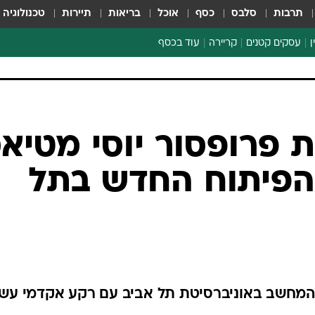
תרבות
סלבס
כסף
אוכל
בריאות
תיירות
טכנולוגיה
ן
עסקים קטנים
קריירה
עוד בכסף
חינוך פיננסי
כסף עולמי
דין וחשבון
קריפטו
ת פרופסור יוסי מטיא
הלאונג'
הפיתוח החדש בתל
ספורט ביזנס
המחשב באוניברסיטת תל אביב עם רקע אקדמי עשי