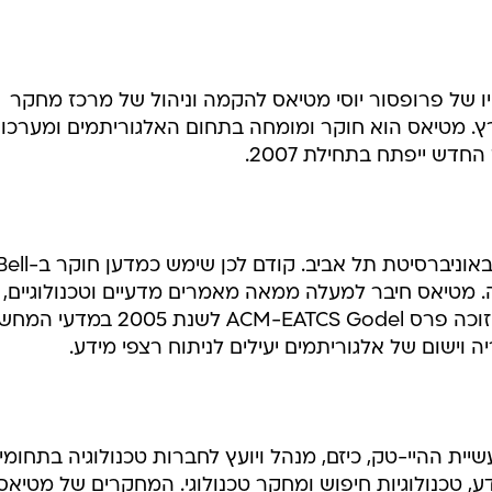
ויו של פרופסור יוסי מטיאס להקמה וניהול של מרכז מחקר
. מטיאס הוא חוקר ומומחה בתחום האלגוריתמים ומערכו
דש ייפתח בתחילת 2007.
מטיאס הינו חבר סגל מדעי המחשב באוניברסיטת תל אביב. קודם לכן שימש כמדע
ייה. מטיאס חיבר למעלה ממאה מאמרים מדעיים וטכנולוגיים, 
ממציאם של למעלה מ-20 פטנטים וזוכה פרס ACM-EATCS Godel לשנת 2005 במ
וישום של אלגוריתמים יעילים לניתוח רצפי מידע.
יית ההיי-טק, כיזם, מנהל ויועץ לחברות טכנולוגיה בתחומי
ע, טכנולוגיות חיפוש ומחקר טכנולוגי. המחקרים של מטיאס