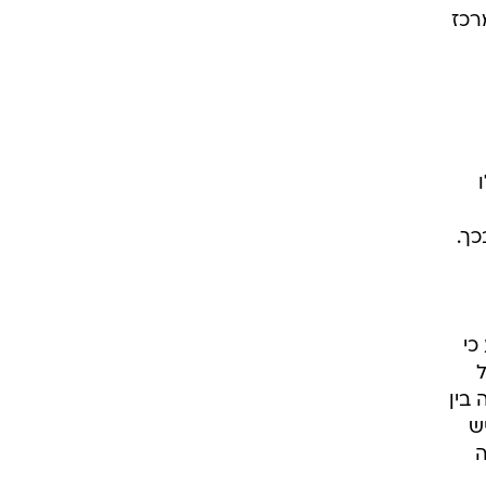
רכז
כך.
כי
ל
בין
ש
ה