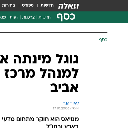
חדשות
ספורט
בחירות
כסף
חדשות
צרכנות
דעות
מגזי
החלטות פיננסיות
בדיקת מוצרים
כסף
חדשות מהמדף
השוואת מחירים
גוגל מינתה א
צרכנות פיננסית
למנהל מרכז 
אביב
ליאור הנר
17.10.2006 / 9:44
מטיאס הוא חוקר מתחום מדעי 
בארץ ובחו"ל