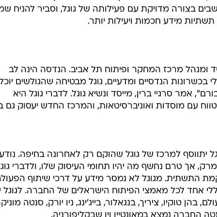
בים בצורה מדויקת עם פעילותה של גוגל, וסביר להניח שמ
שתיות מידע חכמות ויעילות יותר.
סד ומנהל מרכז המחקר ופיתוח תל אביב. הנדסה הינה לב
י בכשרונות הנדסיים ומדעיים, גוגל מבטיחה שהגולשים יוכלו
", אמר סרגיי ברין, מייסד ונשיא גוגל. לדברי גוגל היא
 טווח עם מוסדות ואוניברסיטאות, והמרכז החדש יעסוק גם ב
יתווסף למרכז של גוגל שהוקם רק לאחרונה בחיפה. נודע 
ק, אך טרם נחשף מה יהיו תחומי העיסוק שלו, ולדברי גוג
קמת התשתית. מגוגל לא נמסר מידע על דרכי שיתוף הפעולה 
ללי אחד לכל מאמצי הפיתוח הישראלים של החברה. לגוגל י
בהן טוקיו, ציריך, בנגאלור, בייג'ינג, ניו יורק, סנטה מוניק
מטה החברה נמצא במאונטיין ויו שבקליפורניה.