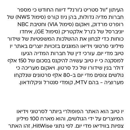
העיתון "וול סטריט ג'ורנל" דיווח החודש כי מספר
חברות מדיה גדולות, בהן ניוז קורפ (סימול NWS) של
רופרט מרדוק, ויאקום (סימול VIA) וחטיבת NBC
יוניברסל של ג'נרל אלקטריק (סימול GE), איחדו
כוחות כדי לבחון את ההשלכות המשפטיות של שידור
מיליוני סרטוני וידיאו המוגנים בזכויות יוצרים באתר יו
טיוב מדי יום. עורכי דין של חברות המדיה הגיעו
למסקנה כי יו טיוב עשויה להיקנס בסכום של 150 אלף
דולר בגין שידורו של כל סרטון. ויאקום מעריכה כי
גולשים צופים מדי יום ב-80 אלף סרטונים שנלקחו
מערוציה - בהם MTV, קומדי סנטרל וניקלודאון.
יו טיוב הוא האתר הפופולרי ביותר לסרטוני וידיאו
המיוצרים על ידי הגולשים, והוא מארח 100 מיליון
צפיות בווידיאו מדי יום. לפי נתוני HitWise, זהו האתר