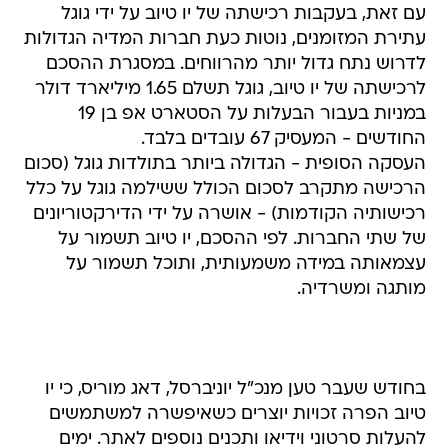
עם זאת, בעקבות רכישתה של יו טיוב על ידי גוגל
עתירת המזומנים, נוטות כעת חברות המדיה הגדולות
לדרוש נתח גדול יותר מהרווחים. במסגרת ההסכם
לרכישתה של יו טיוב, גוגל תשלם 1.65 מיליארד דולר
במניות בעבור הבעלות על הסטארט אפ בן 19
החודשים - המעסיק 67 עובדים בלבד.
העסקה הסופית - הגדולה ביותר בתולדות גוגל (סכום
הרכישה מתקרב לסכום הכולל ששילמה גוגל על כלל
רכישותיה הקודמות) - אושרה על ידי הדירקטוריונים
של שתי החברות. לפי ההסכם, יו טיוב תשמור על
עצמאותה במידה משמעותית, ותוכל תשמור על
מותגה ומשרדיה.
בחודש שעבר טען מנכ"ל יוניברסל, דאג מוריס, כי יו
טיוב הפרה זכויות יוצרים כשאיפשרה למשתמשים
להעלות סרטוני וידיאו ותכנים נוספים לאתר. ימים