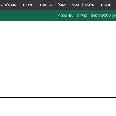
תרבות
סלבס
כסף
אוכל
בריאות
תיירות
טכנולוגיה
ן
עסקים קטנים
קריירה
עוד בכסף
חינוך פיננסי
כסף עולמי
דין וחשבון
קריפטו
ספורט ביזנס