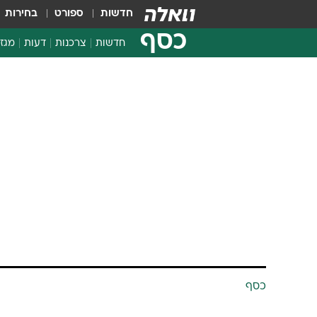
חדשות
ספורט
בחירות
כסף
חדשות
צרכנות
דעות
מגזי
החלטות פיננסיות
בדיקת מוצרים
חדשות מהמדף
השוואת מחירים
צרכנות פיננסית
כסף