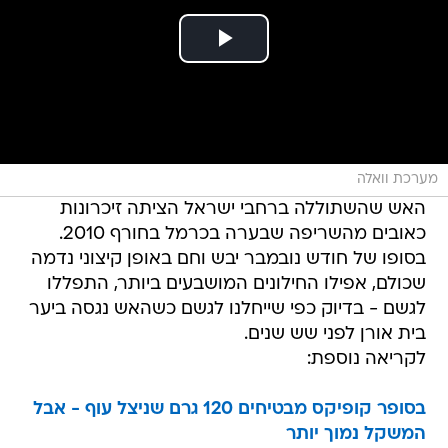
מערכת וואלה
האש שהשתוללה ברחבי ישראל הציתה זיכרונות
כאובים מהשריפה שבערה בכרמל בחורף 2010.
בסופו של חודש נובמבר יבש וחם באופן קיצוני נדמה
שכולם, אפילו החילונים המושבעים ביותר, התפללו
לגשם - בדיוק כפי שייחלנו לגשם כשהאש נגסה ביער
בית אורן לפני שש שנים.
לקריאה נוספת:
בסופר קופיקס מבטיחים 120 גרם שניצל עוף - אבל
המשקל נמוך יותר