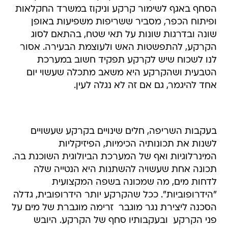
הסחף באגף לשימור קרקע וניקוז במשרד החקלאות
ופיתוח הכפר, מסביר ששריפות משפיעות באופן
שונה ובדרגות שונות על תאי שטח, בהתאם לסוג
הקרקע, להתפשטות האש ולעוצמת הבעירה. אסור
לנו לשכוח שיש לקרקע תפקיד חשוב במערכת
הטבעית ושהקרקע היא משאב מתכלה שעשוי יום
אחד להיגמר, גם אם זה לא נגלה לעין.
בעקבות השריפה, חלים שינויים בקרקע שעשויים
לשנות את תכונותיה הכימיות, הפיזיקליות
המינרלוגיות ואף של המערכת הביולוגית השוכנת בה.
תכונה אחת שעשויה להשתנות היא הנטייה שלה
לדחות מים, מה שמכונה בשפה המקצועית
"הידרופוביות". ככל שהקרקע יותר הידרופובית, גדלה
הסכנה ליצירת נגר מוגבר  זרימה מוגברת של מים על
פני הקרקע  ובעקבותיו סחף של הקרקע. היובש