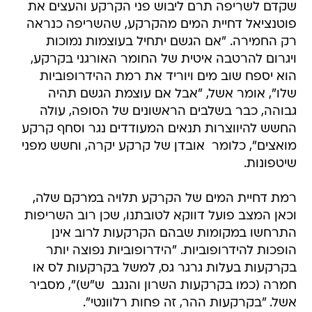
שקדם לשריפה תרם ליבוש פני הקרקע והעצים את
פוטנציאל דחיית המים מהקרקע, שהשריפה כנראה
רק החמירה. "אם הגשם יתחיל בעוצמות נמוכות
ויגרום להרטבה איטית של החומר האורגני בקרקע,
הוא יספח שוב מים ויוריד את רמת ההידרופוביות
שלו", אומר אשל, "אבל אם עוצמת הגשם תהיה
גבוהה, כבר בשלבים הראשונים של הסופה, עולה
החשש להיווצרות תנאים המעודדים נגר וסחף קרקע
מואצים", כלומר  אובדן של קרקע יקרה, וחשש מפני
שיטפונות.
רמת דחיית המים של הקרקע תלויה במרקם שלה,
וכאן המצב פועל דווקא לטובתנו, שכן רוב השריפות
התרחשו במקומות שבהם הקרקעות לרוב אינן
הופכות להידרופוביות. "הידרופוביות נפוצה יותר
בקרקעות בעלות גרגר גס, למשל בקרקעות לס או
חמרה (כמו בקרקעות השרון והנגב  ש"ש)", מסביר
אשל. "בקרקעות ההר, זה פחות רלוונטי".