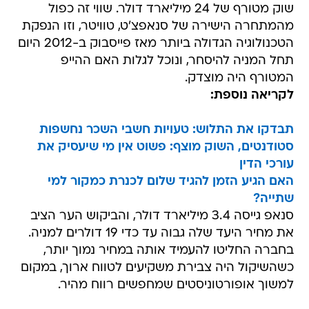
שוק מטורף של 24 מיליארד דולר. שווי זה כפול
מהמתחרה הישירה של סנאפצ'ט, טוויטר, וזו הנפקת
הטכנולוגיה הגדולה ביותר מאז פייסבוק ב-2012 היום
תחל המניה להיסחר, ונוכל לגלות האם ההייפ
המטורף היה מוצדק.
לקריאה נוספת:
תבדקו את התלוש: טעויות חשבי השכר נחשפות
סטודנטים, השוק מוצף: פשוט אין מי שיעסיק את
עורכי הדין
האם הגיע הזמן להגיד שלום לכנרת כמקור למי
שתייה?
סנאפ גייסה 3.4 מיליארד דולר, והביקוש הער הציב
את מחיר היעד שלה גבוה עד כדי 19 דולרים למניה.
בחברה החליטו להעמיד אותה במחיר נמוך יותר,
כשהשיקול היה צבירת משקיעים לטווח ארוך, במקום
למשוך אופורטוניסטים שמחפשים רווח מהיר.