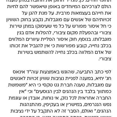
תחומי החיים. כן, מגדיר החוק את החובה במתן מענה
הולם לצרכיהם המיוחדים באופן שיאפשר להם לחיות
את חייהם בעצמאות מרבית. על מנת להגן על
זכויותיהם של אנשים עם מוגבלות, נקבע בחוק השוויון
כי חל איסור מפורש על כל מי שעיסוקו במתן שירות
ציבורי ובהפעלת מקום ציבורי, להפלות אדם בגין
מוגבלותו. בנוסף, חוק איסור הפליית עיוורים המלווים
בכלב נחייה, קובע מפורשות כי אין להגביל את זכותו
של אדם המלווה בכלב נחייה להשתמש בשירות
ציבורי.
לפי כתב התביעה, שהוגש באמצעות עוה"ד אינאס
חג' יחיא, במענה לפניית נציבות שוויון זכויות לאנשים
עם מוגבלות, טענה חברת גט טקסי כי היא "משמשת
כמתווך בלבד בין הנהגים לבין הנוסעים" וכי "אין
החברה אחראית לכל נזק, אי נוחות, אובדן או עוגמת
נפש הנגרמים, במישרין או בעקיפין, מהתנהגות
הנהגים." ואולם, הסבר זה לא התקבל על ידי נציבות