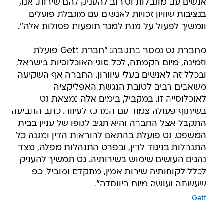
אנשים עם מוגבלות וסירוב להעניק להם שירות. אנו,
בנציבות שוויון זכויות לאנשים עם מוגבלת פועלים
ונמשיך לפעול על מנת למגר תופעות פסולות אלה".
מחברת גט נמסר בתגובה: "חברת Gett פועלת
וזמינה, מיום הקמתה, לכל סוגי האוכלוסיות בישראל,
ובכלל זה לאנשים בעלי עיוורון. החברה אף השקיעה
משאבים רבים לטובת הנגשת האפליקציה
לאוכלוסייה זו. במקביל, בימים אלה נמצאת גט
בשיתוף פעולה צמוד עם המרכז לעיוור. כתב התביעה
התקבל אצל החברה והיא תגיב לגופו של עניין בבית
המשפט. גט פועלת בהתאם להוראות הדין ומגנה כל
התנהלות בניגוד לדין, ובפרט התנהלות מפלה, מצד
נהגים העושים שימוש בשירותיה. גט תמשיך להעניק
לכלל לקוחותיה שירות אמין, מתקדם ומוביל, כפי
שעשתה ועושה מיום היווסדה".
Gett