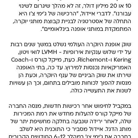
10 או 20 מיליון דולר, זה לא מהלך שיגרום לשינוי
עבורנו". לדברי איידול, "הרכישה של ג'ימי צ'ו היא
התחלה של אסטרטגיה לבניית קבוצת מותגי יוקרה,
המתמקדת במותגי אופנה בינלאומיים".
שוק אופנת היוקרה העולמי נשלט במשך שנים רבות
על ידי שלוש ענקיות אירופיות - LVMH לואי ויטון,
Kering ו-Richemont. כעת, מייקל קורס ו-Coach
האמריקאיות נכנסות למירוץ. עד כה, בתי האופנה
שירתו את שוק הביניים של ענף היוקרה, וכעת הן
מנסות להפוך לכוחות מובילים בתחום, וכך הן עשויות
לשנות את התעשייה כולה.
במקביל לחיפוש אחר רכישות חדשות, מנסה החברה
של מייקל קורס להעלות מחדש את רמת המכירות
שלה, לאחר ירידה שנבעה בחלקה מחשיפת יתר של
מותג הדגל. איידול מסביר כי התוכנית היא לשלב
בחברה את ג'ימי צו' במהלך 6-12 החודשים הקרובים.