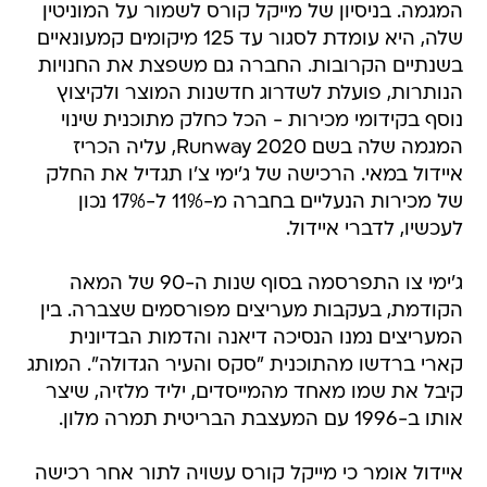
המגמה. בניסיון של מייקל קורס לשמור על המוניטין
שלה, היא עומדת לסגור עד 125 מיקומים קמעונאיים
בשנתיים הקרובות. החברה גם משפצת את החנויות
הנותרות, פועלת לשדרוג חדשנות המוצר ולקיצוץ
נוסף בקידומי מכירות - הכל כחלק מתוכנית שינוי
המגמה שלה בשם Runway 2020, עליה הכריז
איידול במאי. הרכישה של ג'ימי צ'ו תגדיל את החלק
של מכירות הנעליים בחברה מ-11% ל-17% נכון
לעכשיו, לדברי איידול.
ג'ימי צו התפרסמה בסוף שנות ה-90 של המאה
הקודמת, בעקבות מעריצים מפורסמים שצברה. בין
המעריצים נמנו הנסיכה דיאנה והדמות הבדיונית
קארי ברדשו מהתוכנית "סקס והעיר הגדולה". המותג
קיבל את שמו מאחד מהמייסדים, יליד מלזיה, שיצר
אותו ב-1996 עם המעצבת הבריטית תמרה מלון.
איידול אומר כי מייקל קורס עשויה לתור אחר רכישה