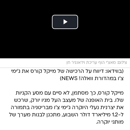
צילום: מאצ'י הוף עריכת וידאו:ניר חן
(בווידאו: דיווח על הרכישה של מייקל קורס את ג'ימי
צ'ו במהדורת וואלה! NEWS)
מייקל קורס, כך מסתמן, לא סיים עם מסע הקניות
שלו. בית האופנה של מעצב העל מניו יורק, שרכש
את יצרנית נעלי היוקרה ג'ימי צ'ו מבריטניה בתמורה
ל-1.2 מיליארד דולר השבוע, מתכנן לבנות מערך של
מותגי יוקרה.