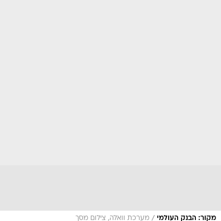
/
מקור: הבנק העולמי
מערכת וואלה, צילום מסך