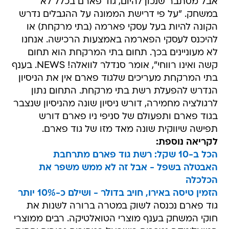
אבל מסתבר שנכון להיום, גוד פארם בכלל לא
במשחק. "על פי דרישת הממונה על ההגבלים נדרש
הקונה להיות בעל עסקי פארמה (בתי מרקחת) או
להיכנס לעסקי הפארמה באמצעות הרכישה. אנחנו
לא מעוניינים בכך. תחום בתי המרקחת הוא תחום
קשה ואינו רווחי", אומר סנדלר לוואלה! NEWS. בענף
בתי המרקחת מעריכים שלגוד פארם אין את הניסיון
הנדרש להפעלת רשת בתי מרקחת. התחום נתון
לרגולציה מחמירה, דורש ניסיון שונה מהניסיון שנצבר
בגוד פארם ותפעולם של סניפי ניו פארם דורש
תפישה שיווקית שונה מאד מזו של גוד פארם.
לקריאה נוספת:
הכל ב-10 שקל: רשת גוד פארם מתרחבת
האבטלה בשפל - אבל זה לא ממש משפר את
הכלכלה
הזמין טיסה באירו, חויב בדולר - ושילם כ-10% יותר
גוד פארם נכנסה לשוק במטרה ברורה לשנות את
חוקי המשחק בענף מוצרי הטואלטיקה. רבים ממוצרי