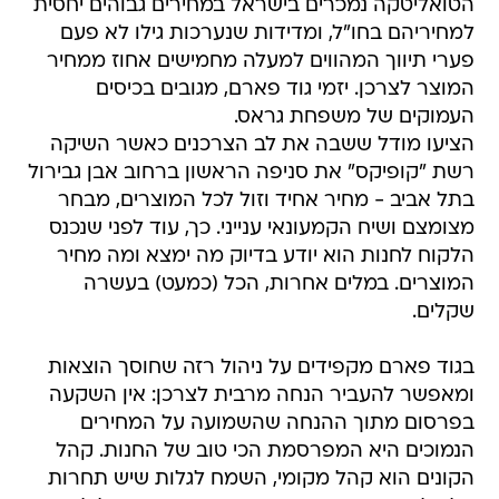
הטואליטקה נמכרים בישראל במחירים גבוהים יחסית
למחיריהם בחו"ל, ומדידות שנערכות גילו לא פעם
פערי תיווך המהווים למעלה מחמישים אחוז ממחיר
המוצר לצרכן. יזמי גוד פארם, מגובים בכיסים
העמוקים של משפחת גראס.
הציעו מודל ששבה את לב הצרכנים כאשר השיקה
רשת "קופיקס" את סניפה הראשון ברחוב אבן גבירול
בתל אביב - מחיר אחיד וזול לכל המוצרים, מבחר
מצומצם ושיח הקמעונאי ענייני. כך, עוד לפני שנכנס
הלקוח לחנות הוא יודע בדיוק מה ימצא ומה מחיר
המוצרים. במלים אחרות, הכל (כמעט) בעשרה
שקלים.
בגוד פארם מקפידים על ניהול רזה שחוסך הוצאות
ומאפשר להעביר הנחה מרבית לצרכן: אין השקעה
בפרסום מתוך ההנחה שהשמועה על המחירים
הנמוכים היא המפרסמת הכי טוב של החנות. קהל
הקונים הוא קהל מקומי, השמח לגלות שיש תחרות