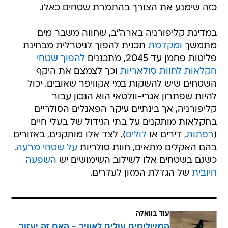
כזה שימנע את הצורך בהתמרת שטחים כאלו.
במדינת קליפורניה בארה"ב, שחווה משבר מים
מתמשך
ומקדמת
תכנית להפוך לניטרלית מבחינת
פליטות פחמן עד 2045, מתכננים
להפוך שטחי
חקלאות לחוות סולאריות
וכך לצמצם את היקף
השטחים שיש להשקות במי אקוויפר שאובים. יכול
להיות שפתרון אגרי-וולטאי הוא הנכון עבור
קליפורניה, אך בינתיים עיקר הפאנלים הסולריים
בחקלאות מותקנים על בתי הגידול של בעלי חיים
(
רפתות
, דירים או
לולים
). לצד אלו מותקנים, באזורים
בהם האקלים מתאים, חוות סולריות
על שטחי מרעה.
כשגם בשטחים אלו לשילוב השימושים יש
השפעה
חיובית
של הגדלת המזון לעדרים.
עוד בוואלה
המשלוחים עולים לאוויר - האם זה יעזור