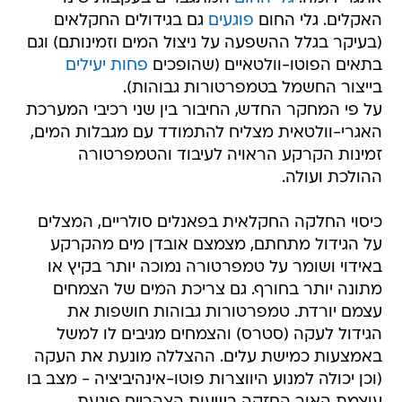
האקלים. גלי החום
פוגעים
גם בגידולים החקלאים
(בעיקר בגלל ההשפעה על ניצול המים וזמינותם) וגם
בתאים הפוטו-וולטאיים (שהופכים
פחות יעילים
בייצור החשמל בטמפרטורות גבוהות).
על פי המחקר החדש, החיבור בין שני רכיבי המערכת
האגרי-וולטאית מצליח להתמודד עם מגבלות המים,
זמינות הקרקע הראויה לעיבוד והטמפרטורה
ההולכת ועולה.
כיסוי החלקה החקלאית בפאנלים סולריים, המצלים
על הגידול מתחתם, מצמצם אובדן מים מהקרקע
באידוי ושומר על טמפרטורה נמוכה יותר בקיץ או
מתונה יותר בחורף. גם צריכת המים של הצמחים
עצמם יורדת. טמפרטורות גבוהות חושפות את
הגידול לעקה (סטרס) והצמחים מגיבים לו למשל
באמצעות כמישת עלים. ההצללה מונעת את העקה
(וכן יכולה למנוע היווצרות פוטו-אינהיביציה - מצב בו