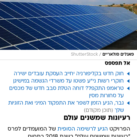
/
פאנלים סולאריים
ShutterStock
אל תפספס
חוק חדש בקליפורניה יחייב העסקת עובדים ישירה
חוקרי רשות ני"ע פשטו על משרדי הגשמה במישיגן
טראמפ התקפל? דוחה הטלת סבב חדש של מכסים
על סחורות מסין
גבר, הגיע הזמן לשפר את התפקוד המיני ואת הזוגיות
שלך
רעיונות שמשנים עולם
הפרויקט
הגיע לרשימה הסופית
של המועמדים לפרס
"רעיונות שמשנים עולם" בשנת 2018 בתחום