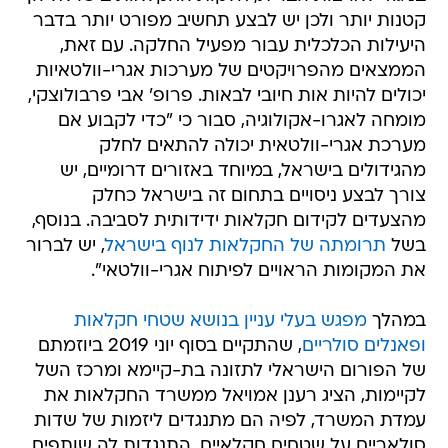
קטנות יותר ולכן יש לבצע תחשיב מפורט יותר בדבר
היעילות הכלכלית עבור מפעיל החלקה. עם זאת,
הממצאים מהפרויקטים של מערכות אגרי-וולטאיות
יכולים להיות אות חיובי לבאות. פרופ' אבי פרבולוצקי,
מומחה לאגרו-אקולוגיה, סבור כי "כדי לקבוע אם
מערכת אגרי-וולטאית יכולה להתאים לחלק
מהגידולים בישראל, במיוחד באזורים דרומיים, יש
צורך לבצע ניסויים בתחום זה בישראל כחלק
מהצעדים לקידום חקלאות ידידותית לסביבה. בנוסף,
בשל
תרומתה של החקלאות לנוף בישראל
, יש לברור
את המקומות הראויים לפיתוח אגרי-וולטאי".
במהלך
מפגש בעלי עניין בנושא שטחי חקלאות
ופאנלים סולריים
, שהתקיים בסוף יוני 2019 ביוזמתם
של הפורום הישראלי לתזונה בת-קיימא ומרכז השל
לקיימות, הציג רענן אמויאל ממשרד החקלאות את
עמדת המשרד, לפיה הם מתנגדים ליזמות של שדות
סולאריים על שטחים חקלאיים, התנגדות לה שותפים