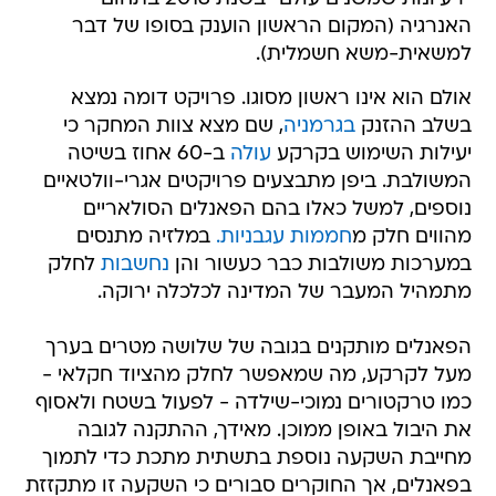
האנרגיה (המקום הראשון הוענק בסופו של דבר
למשאית-משא חשמלית).
אולם הוא אינו ראשון מסוגו. פרויקט דומה נמצא
בשלב ההזנק
בגרמניה
, שם מצא צוות המחקר כי
יעילות השימוש בקרקע
עולה
ב-60 אחוז בשיטה
המשולבת. ביפן מתבצעים פרויקטים אגרי-וולטאיים
נוספים, למשל כאלו בהם הפאנלים הסולאריים
מהווים חלק מ
חממות עגבניות.
במלזיה מתנסים
במערכות משולבות כבר כעשור והן
נחשבות
לחלק
מתמהיל המעבר של המדינה לכלכלה ירוקה.
הפאנלים מותקנים בגובה של שלושה מטרים בערך
מעל לקרקע, מה שמאפשר לחלק מהציוד חקלאי -
כמו טרקטורים נמוכי-שילדה - לפעול בשטח ולאסוף
את היבול באופן ממוכן. מאידך, ההתקנה לגובה
מחייבת השקעה נוספת בתשתית מתכת כדי לתמוך
בפאנלים, אך החוקרים סבורים כי השקעה זו מתקזזת