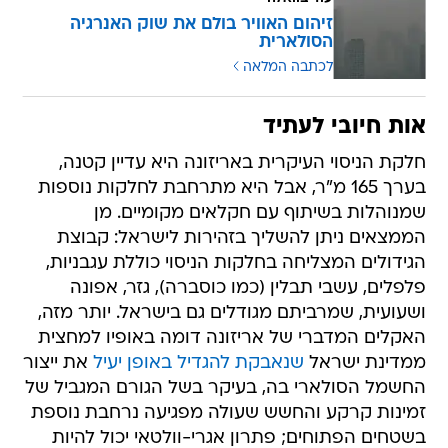
זיהום האוויר בולם את שוק האנרגיה
הסולארית
לכתבה המלאה
אות חיובי לעתיד
חלקת הניסוי העיקרית באריזונה היא עדיין קטנה,
בערך 165 מ"ר, אבל היא מתרחבת לחלקות נוספות
שמנוהלות בשיתוף עם חקלאים מקומיים. מן
הממצאים ניתן להשליך בזהירות לישראל: קבוצת
הגידולים המצליחה בחלקות הניסוי כוללת עגבניות,
פלפלים, עשבי תבלין (כמו כוסברה), גזר, אפונה
ושעועית, שמרביתם מגודלים גם בישראל. יותר מזה,
האקלים המדברי של אריזונה דומה באופיו למחצית
ממדינת ישראל
שנאבקת להגדיל באופן יעיל
את ייצור
החשמל הסולארי בה, בעיקר בשל הגורם המגביל של
זמינות קרקע והחשש שעולה מפגיעה נרחבת נוספת
בשטחים הפתוחים; פתרון אגרי-וולטאי יכול להיות