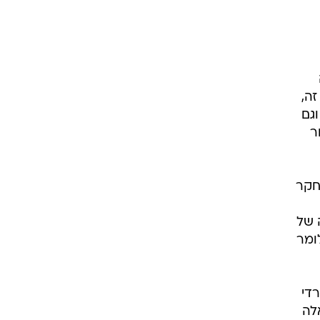
ה,
גם
ר
חקר
 של
והשכר יכול להביא לזינוק קצב הצמיחה ל-3.4%, כלומר
רדי
לה