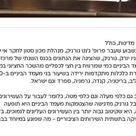
מדינות, כולל
וע שעבר פרופ' ג'נט גורניק, מנהלת מכון סטון לחקר אי שו
תי כלכלי באוניברסיטת CUNY בניו יורק. גורניק, שהציגה את הנתונים בכנס השנתי של מרכז
 הביניים כמי שמרוויח בין חצי לכפליים מהשכר החציוני במ
לפי הנתונים שלה, אפשר לזהות בשורת
ב, בריטניה, קנדה, גרמניה, ספרד וגם ישראל.
 גם כלפי מעלה וגם כלפי מטה, כלומר לעבור על העשירונים
 אבל גורניק מדגישה שהצטמקות מעמד הביניים היא תופעה
יא שקיטוב גבוה יותר בין העשירונים העליונים לנמוכים, בל
קה בתשתית השירותים הציבוריים - מה שפוגע במיוחד בבנ