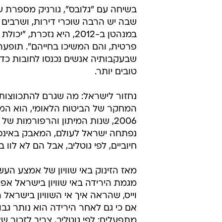
בשיחה עם "גלובס", גורניק מספרת ש
שבה יש הרבה שוכרי דירות, ושרבים 
במנהטן ב-2012, היא נזכ
פרטית, והם המשיכו בחייהם". תופעה 
שבעקבותיה אנשים נכנסו לחובות כדי
טובים יותר.
נחזור לישראל: מה שגרם להתכווצות מ
2006, שנות המיתון והרפורמות ש
נפתחה ישראל לעולם, המאבק באינפל
חיוביים, לפי גוטליב, אבל הם לא לוו
מאז הזינוק באי שוויון של אמצע העש
מגמת הירידה באי שוויון בישראל אפ
וייס, שהראה איך אי השוויון בישראל
אם כי גם לאחר הירידה הוא נותר גבוה
מתפעלים: לפי גוטליב, צריך לזכור שא