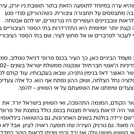
היא ערה במיוחד לתופעה הזאת בתור תושבת ניו יורק, עיר
בה מתבססים על תחבורה ציבורית. כשההוריקן סנדי פגע
רת, "יכולת לראות שבבניינים העשירים היו גנרטורים, יש להם אבטחה
קצת יותר יומיומית היא התדרדרות בתי הספר הציבוריים בע
 לעבור לפרברים או אל מחוץ לעיר, שם בתי הספר הציבוריי
עמד הביניים כאן, כך העיר בכנס פרופ' דניאל גוטליב, סמנ
המחקר של הביטוח הלאומי, הוא המדיניות ה'אנטי ח
ל שר האוצר דאז בנימין נתניהו, שבאו בעקבותיו. עוד קודם לכ
ציה נחל הצלחה, ושוק ההון נפתח אף הוא. כל אלה צעדים
 בצעדים שימתנו את השפעתם על אי השוויון - להפך.
ור הקודם, המגמה התהפכה, ואי השוויון בישראל יורד. את
שר היה לראות בשורת מצגות בכנס, כולל במצגת של פרופ' 
 רשם ירידה בולטת בשנים האחרונות, גם בהשוואה בינלאומית
 מאוד. גם גורניק העירה שזו תופעה ראויה לציון. אבל לא כ
י השוויון פשוט עלה ואז ירד (כפי שניתן לראות היטב במדד ג'