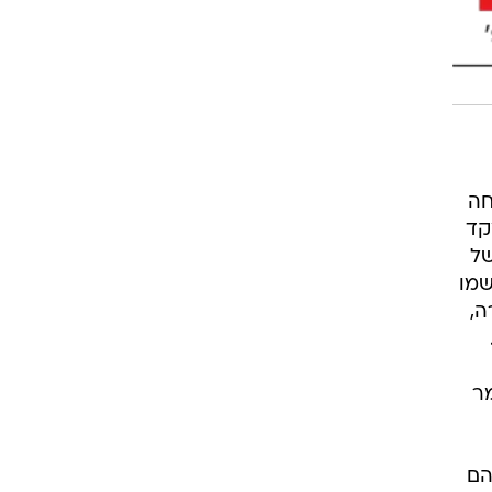
חה
קד
של
שמו
ה,
מר
הם