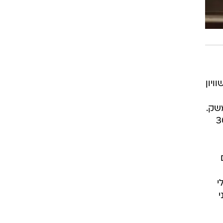
ויון
שק.
 כלכלות מתקדמות ירידה בשיעור בני מעמד הביניים ב-30
י
י