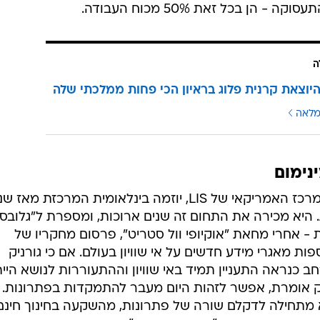
ן בכל זאת 50% מכוח העבודה.
ה
היוצאת קרנית פלוג בראיון הכי פחות ממלכתי שלה
מלאה
נימום
גורניק, ממכון סטון, גם מנהלת את המרכז האמריקאי של LIS, יוזמה בינלאומית המרכזת מא
ינות. היא מכירה את התחום זה שנים ארוכות, ומספרת ל"גלובס
 - אחרי מחאת "אוקיופי וול סטריט", פרסום מחקריו של
ות מאגרי מידע חדשים על אי שוויון בעולם. אם כי גורניק
ב כנראה התעניין תמיד באי שוויון וההתעוררות לנושא היי
ניק אומרת, אפשר לזהות היום מעבר להתמקדות בפתרונות.
א מתחילה לדקלם שורה של פתרונות, מהשקעה בחינוך חינם