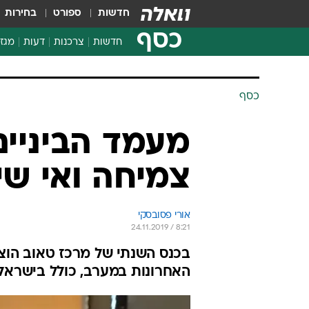
חדשות
ספורט
בחירות
כסף
חדשות
צרכנות
דעות
מגזי
החלטות פיננסיות
בדיקת מוצרים
כסף
חדשות מהמדף
השוואת מחירים
מעמד הביניים:
צרכנות פיננסית
צמיחה ואי שיו
אורי פסובסקי
24.11.2019 / 8:21
בכנס השנתי של מרכז טאוב הוצ
האחרונות במערב, כולל בישראל - 