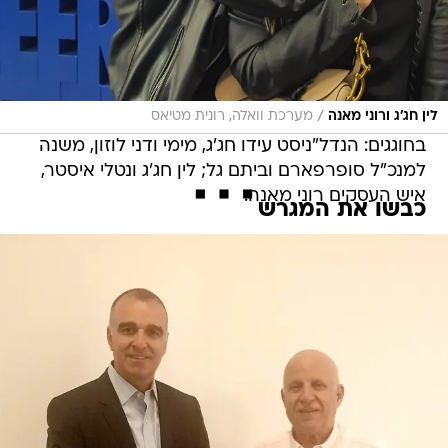
/
לין חג'ג ורוני מאנה
מערכת וואלה, רונית מטיאס
בחוגגים: הנדל"ניסט עידו חג'ג, מימי ודני לוזון, משנה
למנכ"ל סופרפארם וביתם גל; לין חג'ג ונטלי איסטר,
איש העסקים רוני מאנה.
כבשו את המגרש