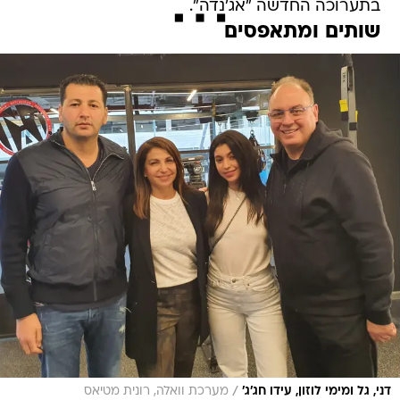
בתערוכה החדשה "אג'נדה".
שותים ומתאפסים
/
דני, גל ומימי לוזון, עידו חג'ג'
מערכת וואלה, רונית מטיאס