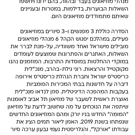
מנהלי מוזיאונים בעבר ובהווה, בהם ידונו ויחשפו
השאלות הבוערות, בדילמות, במטרות ובעניינים
שאיתם מתמודדים מוזיאונים היום.
הסדרה כוללת 3 מפגשים ו-3 סיורים במוזיאונים
פעילים, במהלכם יפגוש הקהל 6 מנהלי מוזיאונים
מובילים מישראל ואחד משוודיה, על-מנת לברר את
השאלות, האתגרים והפתרונות שמוצעים לעומדים
במוקדי ההחלטות במוסדות התרבות. המוזמנים נהנו
מקוקטייל והרצאות. רוני גילת-בהרב, מנכ"לית
כריסטי'ס ישראל וחברת הנהלת כריסטי'ס אירופה
דיברה על חדשנות בבתי המכירות הפומביות
בעקבות המהפכה הדיגיטלית. סוזן לנדאו מנכ"לית
ואוצרת ראשית לשעבר של מוזיאון תל אביב לאומנות
שיתפה את הנוכחים על מה שחשוב לדעת על מוזיאון
"המומה" החדש בניו יורק ומהם המוזיאונים החדשים
שנפתחו בשנת 2019. האמן ליאור תמים הציג את
עבודתו "אורקל", והגלריסטית נעמי גבעון ערכה סיור