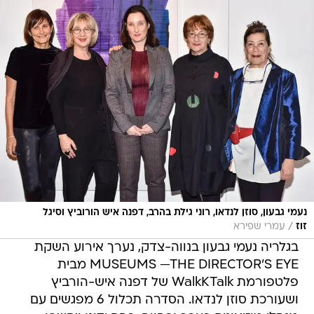
נעמי גבעון, סוזן לנדאו, רוני גילת בהרב, דפנה איש הורוביץ וסיגל
/
זוז
עמרי שפירא
בגלריה נעמי גבעון בנווה-צדק, נערך אירוע השקת
MUSEUMS —THE DIRECTOR'S EYE מבית
פלטפורמת WalkKTalk של דפנה איש-הורביץ
ושעורכת סוזן לנדאו. הסדרה תכלול 6 מפגשים עם