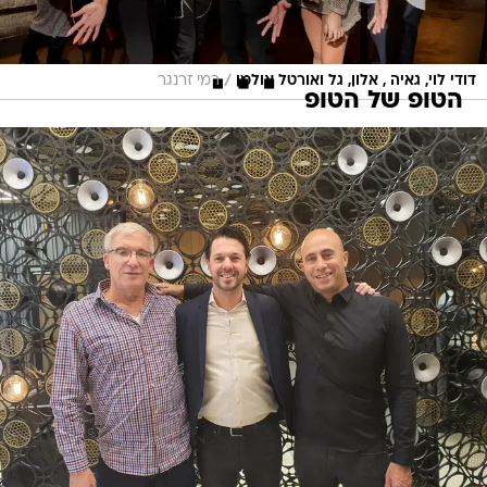
/
דודי לוי, גאיה , אלון, גל ואורטל אולמן
רמי זרנגר
הטופ של הטופ