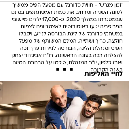
'זמן מגרש' - חווית כדורגל עם מפעל הפיס ממשיך
לעונה השנייה ומרחיב את כמות המשתתפים במיזם
שבמסגרתו במהלך 2020. כ-17,000 ילדים מיישובי
הפריפריה יגיעו באוטובוסים לאצטדיונים לצפות
במשחקי כדורגל של ליגת הבורסה לני"ע, ויקבלו
חולצה, כריך ושתייה. המיזם המשותף של מפעל
הפיס ומנהלת הליגה, הבורסה לניירות ערך זכה
להצלחה רבה בעונה הראשונה, רו"ח אביגדור יצחקי
וארז כלפון, יו"ר המנהלת, סיכמו על הרחבת המיזם
בשנה הקרובה.
לחיי האליפות