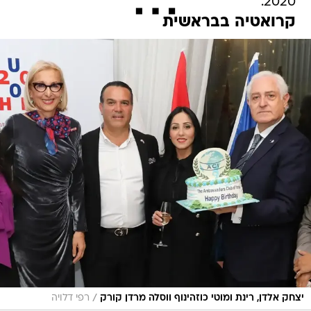
2020.
קרואטיה בבראשית
/
יצחק אלדן, רינת ומוטי כוזהינוף ווסלה מרדן קורק
רפי דלויה