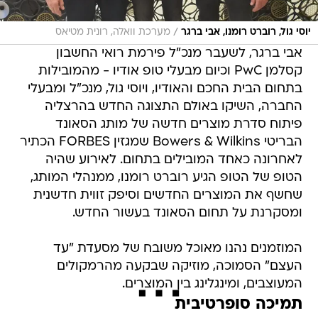
/
יוסי גול, רוברט רומנו, אבי ברגר
מערכת וואלה, רונית מטיאס
אבי ברגר, לשעבר מנכ"ל פירמת רואי החשבון
קסלמן PwC וכיום מבעלי טופ אודיו - מהמובילות
בתחום הבית החכם והאודיו, ויוסי גול, מנכ"ל ומבעלי
החברה, השיקו באולם התצוגה החדש בהרצליה
פיתוח סדרת מוצרים חדשה של מותג הסאונד
הבריטי Bowers & Wilkins שמגזין FORBES הכתיר
לאחרונה כאחד המובילים בתחום. לאירוע שהיה
הטופ של הטופ הגיע רוברט רומנו, ממנהלי המותג,
שחשף את המוצרים החדשים וסיפק זווית חדשנית
ומסקרנת על תחום הסאונד בעשור החדש.
המוזמנים נהנו מאוכל משובח של מסעדת "עד
העצם" הסמוכה, מוזיקה שבקעה מהרמקולים
המעוצבים, ומינגלינג בין המוצרים.
תמיכה סופרטיבית