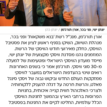
/
יונתן ישי, פני בכר, אורן תורג'מן
יונתן כהן
אורן תורג'מן, מנכ"ל רשת 'בנא משקאות' ופני בכר,
מנהלת השיווק, השיקו בסניף ראשון לציון את פסטיבל
הוויסקי, כחלק מאירועי חודש הוויסקי של הרשת.
המוזמנים נהנו מסדנת וויסקי מקצועית של יונתן ישי,
מייסד מועדון הוויסקי הישראלי ומטעימות של למעלה
מ-30 סוגי וויסקי. תורג'מן אמר כי בשנים האחרונות
רואים שינוי בהעדפות הישראלים במעבר לוויסקי
ממזקקות העולם החדש וביקוש גבוה של ויסקי סינגל
מאלט, והרשת חרטה על דגלה להעניק ללקוחותיה
ולצרכי האלכוהול חווית קנייה איכותית, בחנויות
הפרוסות ברחבי הארץ ובהמשך לחגיגות הוויסקי
הכלל עולמיות, החליטו לקיים את החגיגות בפסטיבל