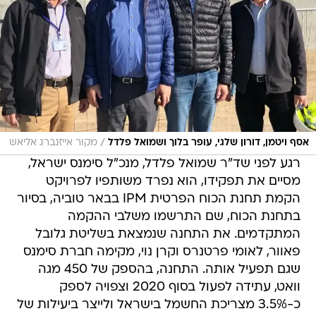
/
אסף ויטמן, דורון שלגי, עופר בלוך ושמואל פלדל
מקור אייזנברג אליאש
רגע לפני שד"ר שמואל פלדל, מנכ"ל סימנס ישראל,
מסיים את תפקידו, הוא נפרד משותפיו לפרויקט
הקמת תחנת הכוח הפרטית IPM בבאר טוביה, בסיור
בתחנת הכוח, שם התרשמו משלבי ההקמה
המתקדמים. את התחנה שנמצאת בשליטת גלובל
פאוור, לאומי פרטנרס וקרן נוי, מקימה חברת סימנס
שגם תפעיל אותה. התחנה, בהספק של 450 מגה
וואט, עתידה לפעול בסוף 2020 וצפויה לספק
כ-3.5% מצריכת החשמל בישראל ולייצר ביעילות של