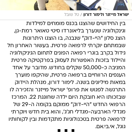
/
ישראל מייזנר ולימור דורון
טל שובל
בין החידושים שהוצגו בכנס מומחים למילדות
וגינקולוגיה שנערך בליאונרדו סיטי טאואר רמת-גן,
הוצג סלון "היי-דוק" שנבנה, בו הוצגו היתרונות
שבמתחם יוקרתי לרפואה פרטית. בעשור האחרון חל
גידול בקרב בוגרי רפואה הפונים לתחום הגיניקולוגיה
והיילוד בזכות האפשרות לעסוק בפרקטיקה פרטית
המניבה כ-50,000 שקלים בחודש. מדובר על אחד
הענפים הרווחיים ברפואה פרטית, שהיקפו מוערך
במאות מיליונים בשנה. לימור דורון, מנהלת היידוק
התרגשה לפגוש את פרופ' ישראל מייזנר והזכירה לו
שבזכותו היא חובקת היום ילדה שחוגגת 22. המרכז
הרפואי החדש "היי-דוק" ממוקם בקומה ה-29 של
מגדלי הארבעה-מגדלי חג'ג', והוא בית חדש ויוקרתי
לרפואה פרטית בטכנולוגיות מתקדמות ובין לקוחותיו
גוגל, אי.בי.אם.