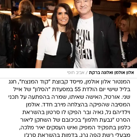
/
אלון אולמן ואלונה ברקת
אביב חופי
המנטור אלון אולמן, מייסד קבוצת "קוד המנצח", חגג
בליל שישי יום הולדת 55 במסעדת "הסלון" של אייל
שני. אורטל, האישה שאיתו, שמרה בהפתעה על תכני
המסיבה שהפיקה בהצלחה מירב חדד. אולמן
וילדיהם גל, גאיה ובר הפיקו לו סרטון בהשראת
הסרט "גבעת חלפון" בכיכובם של השחקן ליאור
כלפון בתפקיד המפיק ואיש העסקים יאיר מלכה,
מבעלי רשת קפה גרג, בדמות בהשראת סרג'ו