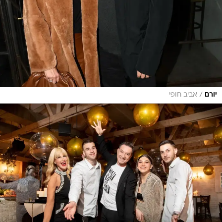
/
יורם
אביב חופי