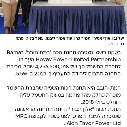
יעל נבו, אודי אסירי, תמיר כהן, עוד אמיר ליבנה, עופר בלוך, יפתח
/
רו.
יח"צ
בטקס רשמי נמסרה תחנת הכח 'רמת חובב'. Ramat
Hovav Power Limited Partnership העבירו
לחברת החשמל סך של 4,256,500,018 שקל. מכירת
התחנה תתרום לירידת התעריף ב-2021 ב-5.5%.
רמת-חובב היא תחנת הכוח השנייה שחברת החשמל
מוכרת כחלק מהרפורמה במשק החשמל עליה
הוחלט ביולי 2018.
תחנת הכוח "אלון תבור" הייתה התחנה הראשונה
שנמכרה למגזר הפרטי לפני כשנה לקבוצת MRC
Alon Tavor Power Ltd .