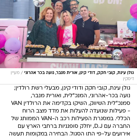
/
גולן עינת, קובי חקק, דודי קינן, אורית מנבר, נועה בכר אהרוני
מעיין
דיסקין
גולן עינת, קובי חקק ודודי קינן, מבעלי רשת רולדין;
נועה בכר-אהרוני, המנכ"לית, ואורית מנבר,
סמנכ"לית השיווק, השיקו בקדימה את הרולדין VAN
- פעילות שנועדה להעלות את מדד מצב הרוח
הכללי. במסגרת הפעילות רכב ה-VAN הממותג של
החברה עם D.J, יחלק סופגניות ברחבי הארץ עם
אירועים על-פי התו הסגול. הבחירה במקומות תעשה