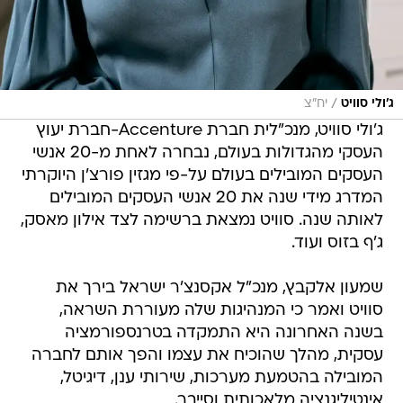
/
ג'ולי סוויט
יח"צ
ג'ולי סוויט, מנכ"לית חברת Accenture-חברת יעוץ
העסקי מהגדולות בעולם, נבחרה לאחת מ-20 אנשי
העסקים המובילים בעולם על-פי מגזין פורצ'ן היוקרתי
המדרג מידי שנה את 20 אנשי העסקים המובילים
לאותה שנה. סוויט נמצאת ברשימה לצד אילון מאסק,
ג'ף בזוס ועוד.
שמעון אלקבץ, מנכ"ל אקסנצ'ר ישראל בירך את
סוויט ואמר כי המנהיגות שלה מעוררת השראה,
בשנה האחרונה היא התמקדה בטרנספורמציה
עסקית, מהלך שהוכיח את עצמו והפך אותם לחברה
המובילה בהטמעת מערכות, שירותי ענן, דיגיטל,
אינטיליגנציה מלאכותית וסייבר.