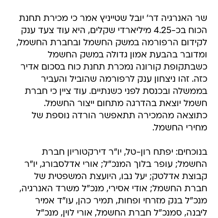
שר האנרגיה דר' יובל שטייניץ אמר כי מכירת תחנת
הכוח בכ-4.25 מיליארדי שקלים, היא עוד צעד ענק
לקידום הרפורמה במשק החשמל ובחברת החשמל,
ומדובר בהבעת אמון גדולה במשק החשמל
כשבתקופת קורונה נמכרת תחנת כוח בסכום אדיר
כזה. זהו ניצחון ענק לרפורמה שהוביל והעביר
בממשלה ובכנסת לפני כשנתיים. עוד ציין כי חברת
חשמל יוצאת בהדרגה מתחום ייצור החשמל.
כתוצאה מהמכירה תתאפשר הורדה נוספת של
מחירי החשמל.
בנוכחים: יפתח רון-טל, יו"ר דירקטוריון חברת
החשמל; עופר בלוך המנכ"ל; אורי אדלסבורג, יו"ר
קבוצת אדלטק; יעל נבו, היועצת המשפטית של
חברת החשמל; אודי אסירי, מנכ"ל משרד האנרגיה,
מנכ"ל בנק מזרחי ופחות, תמיר כהן, עו"ד אמיר
ליבנה, סמנכ"ל חברת החשמל, אורי לוין, מנכ"ל