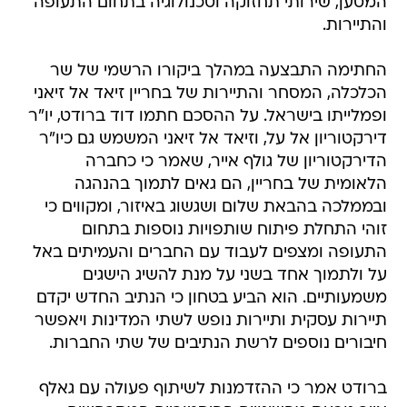
המטען, שירותי תחזוקה וטכנולוגיה בתחום התעופה
והתיירות.
החתימה התבצעה במהלך ביקורו הרשמי של שר
הכלכלה, המסחר והתיירות של בחריין זיאד אל זיאני
ופמלייתו בישראל. על ההסכם חתמו דוד ברודט, יו"ר
דירקטוריון אל על, וזיאד אל זיאני המשמש גם כיו"ר
הדירקטוריון של גולף אייר, שאמר כי כחברה
הלאומית של בחריין, הם גאים לתמוך בהנהגה
ובממלכה בהבאת שלום ושגשוג באיזור, ומקווים כי
זוהי התחלת פיתוח שותפויות נוספות בתחום
התעופה ומצפים לעבוד עם החברים והעמיתים באל
על ולתמוך אחד בשני על מנת להשיג הישגים
משמעותיים. הוא הביע בטחון כי הנתיב החדש יקדם
תיירות עסקית ותיירות נופש לשתי המדינות ויאפשר
חיבורים נוספים לרשת הנתיבים של שתי החברות.
ברודט אמר כי ההזדמנות לשיתוף פעולה עם גאלף