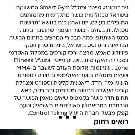
ניר דנקונה, מייסד ומנכ"ל Smart Gym המשווקת
בישראל טכנולוגיות כושר מתקדמות מהמותגים
המובילים בעולם, יזם וארגן כנס בנושא "חדשנות
טכנולוגית בעולם הכושר הגופני" שהועבר בזום .
בכנס השתתפו כמה מבכירי המרצים בתחום הכושר,
הבריאות והפינטס בישראל, ביניהם שרון ווסקו
פיזיולוג מאמץ, מרצה ורכז קורסים במסלול האקדמי
במכללה האקדמית בוינגייט מייסד ומנכ"ל Fitness
zone ; שני זמור, אלופת העולם לשעבר ב-MMA
ויועצת מנטלית בוועד האולימפי וביחידה לספורט
הישגי; מירי חדד, דיאטנית קלינית וספורט ומנהלת
קורסי העשרה בתזונה מקדמת; נדב בקר, ראש
תחום חדר כושר בקמפוס שיאים מאמן הכושר של
הנבחרת הטריאתלון האולימפית בישראל; ונועם
קפלן מבעלי חברת הייעוץ Control Taking.
רואים רחוק