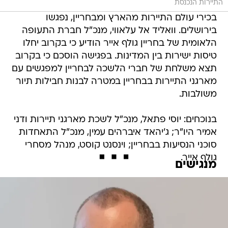
התיירות הנכנסת
בכירי עולם התיירות מהארץ ומבחריין, נפגשו
בירושלים. וואליד אל עלאווי, מנכ"ל חברת התעופה
הלאומית של בחריין גולף אייר הודיע כי בקרוב יחלו
טיסות ישירות בין המדינות. בפגישה הוסכם כי בקרוב
תצא משלחת של חברי הלשכה לבחריין למפגשים עם
מארגני התיירות בבחריין במטרה לבנות חבילות תיור
משולבות.
בנוכחים: יוסי פתאל, מנכ"ל לשכת מארגני תיירות ודני
אמיר היו"ר; ג'יהאד איברהים עמין, מנכ"ל התאחדות
סוכני הנסיעות בבחריין; וינסנט קוסט, מנהל מסחרי
גולף אייר.
מנגישים