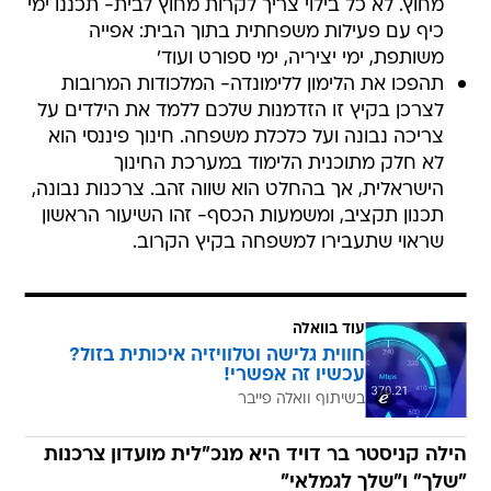
מחוץ. לא כל בילוי צריך לקרות מחוץ לבית- תכננו ימי
כיף עם פעילות משפחתית בתוך הבית: אפייה
משותפת, ימי יציריה, ימי ספורט ועוד'
תהפכו את הלימון ללימונדה- המלכודות המרובות
לצרכן בקיץ זו הזדמנות שלכם ללמד את הילדים על
צריכה נבונה ועל כלכלת משפחה. חינוך פיננסי הוא
לא חלק מתוכנית הלימוד במערכת החינוך
הישראלית, אך בהחלט הוא שווה זהב. צרכנות נבונה,
תכנון תקציב, ומשמעות הכסף- זהו השיעור הראשון
שראוי שתעבירו למשפחה בקיץ הקרוב.
עוד בוואלה
חווית גלישה וטלוויזיה איכותית בזול?
עכשיו זה אפשרי!
בשיתוף וואלה פייבר
הילה קניסטר בר דויד היא מנכ"לית מועדון צרכנות
"שלך" ו"שלך לגמלאי"