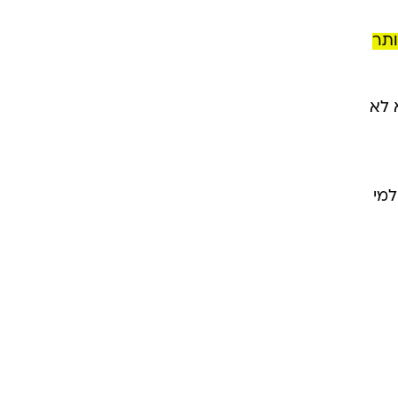
ים
ותר
 לא
למי