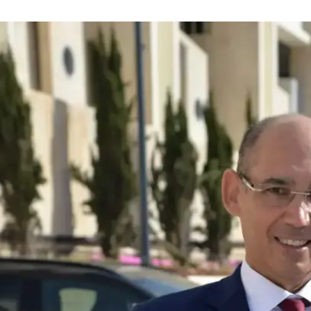
אי אג'נדה שתבקש להיטיב עם ציבור בוחריו - הרי בשמם הו
פני להתחיל את יומו הראשון בוועדה בדאגה, למשל, לשכרם
הקודמת, אבל בכל זאת הייתי מצפה ממנו לקורטוב של
 דעת ואחריות, כראוי למי שמופקד על אחד השיברים הראש
הכיס שלנו למען מטרות לאומיות חשובות, או כמו שמרמז ג
ר ההשתתפות הנמוך ביותר בכוח העבודה.