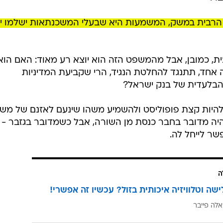
/
יפה?
אתר רשמי, דוברות בנק ישראל
את תוצאות ההצבעה בעד בחירתו של גפני כיו"ר ועדת הכספ
ד טיבי שהוכיח שלא רק שלכסף אין ריח, אין לו גם אלוהים)
בר:
 הרבית במשק, המשמעות היא שבעלי המשכנתאות ישלמו י
ת, כמובן, אבל מהמשפט הזה הוא יוצא רע מאוד: האם הוא
 אחד, תתנגד להחלטת הנגיד, הרי שקביעת המדיניות
 הבלעדית של בנק ישראל?
ט להיות קצת פופוליסט ולהשמיע משהו שינעם לאזנם של מש