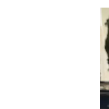
א
 של
יים
פני