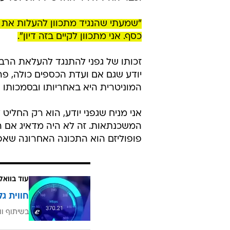
נגיד בנק ישראל, פרופ' אמיר ירון. בקרוב הנז
אל תגיד נגיד
עוד לא יבשה הדיו על הנייר שסיכם 
(בין היתר, בזכות אצבעו של ח"כ אחמ
וכבר החיל היו"ר החדש לירות לכל ע
"שמעתי שהנגיד מתכוון להעלות את
כסף. אני מתכוון לקיים בזה דיון".
זכותו של גפני להתנגד להעלאת הרבי
יודע שגם אם ועדת הכספים כולה, פה
המוניטרית היא באחריותו ובסמכותו
אני מניח שגפני יודע, הוא רק החלי