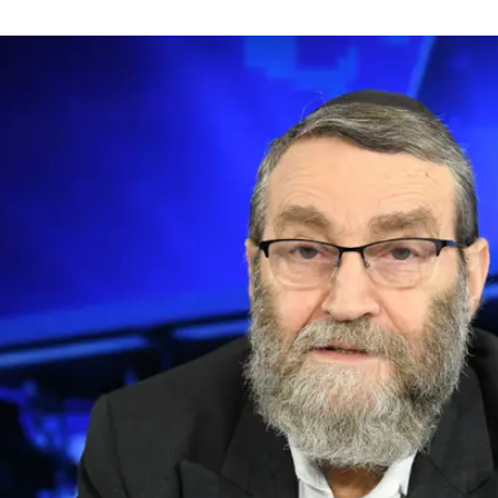
 הכסף שלנו
מנותו ליו"ר ועדת הכספים - וח"כ משה גפני כבר עט
 רב. "כעת נצטרך להעביר העברות ועודפים שהתרכז
וא מבהיר. לפחות בדבר אחד הוא הצליח: לגרום