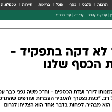
תרבות
סלבס
כסף
אוכל
בריאות
תיירות
טכנולוגיה
ן
עסקים קטנים
קריירה
עוד בכסף
חינוך פיננסי
כסף עולמי
דין וחשבון
קריפטו
הלאונג'
ספורט ביזנס
ד לא דקה בתפקיד -