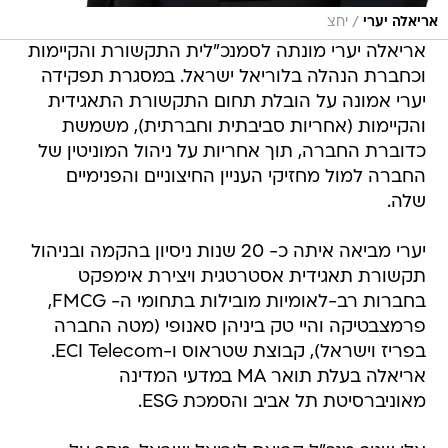
/
אריאלה יערי
יחצ
אריאלה יערי מונתה לסמנכ"לית התקשורת והקיימות
וכחברת הנהלה בלוריאל ישראל. במסגרת תפקידה
יערי אמונה על הובלת תחום התקשורת התאגידית
והקיימות (אחריות סביבתית וחברתית), משמשת
כדוברת החברה, תוך אחריות על ניהול המוניטין של
החברה למול מחזיקי העניין החיצוניים והפנימיים
שלה.
יערי מביאה איתה כ- 20 שנות ניסיון בהקמה ובניהול
תקשורת תאגידית אסטרטגית ויצירת אימפקט
בחברות רב-לאומיות מובילות בתחומי ה- FMCG,
פרמצבטיקה והיי טק ביניהן סאנופי (מטה החברה
בפריז וישראל), קבוצת שטראוס ו-ECI Telecom.
אריאלה בעלת תואר MA במדעי המדינה
מאוניברסיטת תל אביב והסמכת ESG.