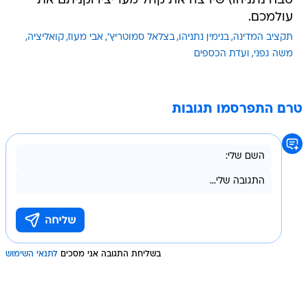
טבח נתניהו) שירצה את קהל מעריציו וקניתם את
עולמכם.
תקציב המדינה
בנימין נתניהו
בצלאל סמוטריץ'
אבי מעוז
קואליציה
משה גפני
ועדת הכספים
טרם התפרסמו תגובות
בשליחת התגובה אני מסכים
לתנאי השימוש