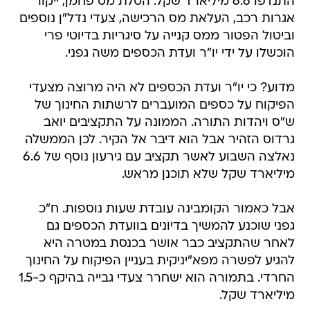
התנדפו 6.6 מיליארד שקל. הטלת מס פחמן, ייקור
אגרות רכב, העלאת מס הרכישה, צעדי נדל"ן נוספים
וביטול הפטור ממס קנייה על סיגריות בדיוטי פרי
הוכשלו על ידי יו"ר ועדת הכספים משה גפני.
מדוע? כי יו"ר ועדת הכספים לא היה מרוצה מצעדי
הפיקוח על כספים המועברים לרשתות החינוך של
ש"ס ויהדות התורה. הממונה על התקציבים יואב
גרדוס הזהיר אבל הוא דיבר אל הקיר. לכן הממשלה
נאלצה השבוע לאשר תקציב עם גירעון נוסף של 6.6
מיליארד שקל שלא תוכנן מראש.
אבל כאמור הקומבינה עובדת שעות נוספות. ח"כ
גפני שוכנע להמשיך בדיונים בוועדת הכספים גם
לאחר שהתקציב כבר אושר בכנסת במטרה היא
להגיע לפשרה מפא"יניקית בעניין הפיקוח על החינוך
החרדי. בתמורה הוא ישחרר צעדי גבייה בהיקף כ-1.5
מיליארד שקל.