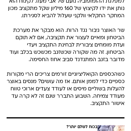
למפלגת ההומופוביה נועם של אבי מעוז. לקינוח הוא
נותן את ידו לקיצוץ של 160 מיליון שקל מתקציב מכון
המחקר החקלאי וולקני שעלול להביא לסגירתו.
שר האוצר גיבור נגד הרוח. הוא מבקר את מערכת
הביטחון ומאיים לעצור את תקציבה, אם לא תוקם
ועדת מומחים ציבורית לבחינת התקציב ויעדי
הביטחון. זה מה שקורה שכשזנב מכשכש בכלב ועוד
מדובר בזנב המתנדנד סביב אחוז החסימה.
כשהכספים הקואליציוניים זורמים צריכים הרי מקורות
כספיים כדי לממן אותם. אז מה עושים? מנסים באוצר
להעלות בשוליים מיסים או לעודד צעדים ארוכי טווח
מעודד צמיחה. השבוע התברר שגם זה לא קרה עד
אישור התקציב.
בכוח לשלם יותר?