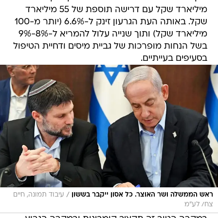
מיליארד שקל עם דרישה תוספת של 55 מיליארד
שקל. באותה העת הגרעון זינק ל-6.6% (יותר מ-100
מיליארד שקל) ותוך שנייה עלול להמריא ל-8%-9%
בשל הנחות מופרכות של גביית מיסים ודחיית הטיפול
בסעיפים בעייתיים.
/
ראש הממשלה ושר האוצר. כל אסון ייקבר בששון
עיבוד תמונה, חיים
צח/ לע״מ