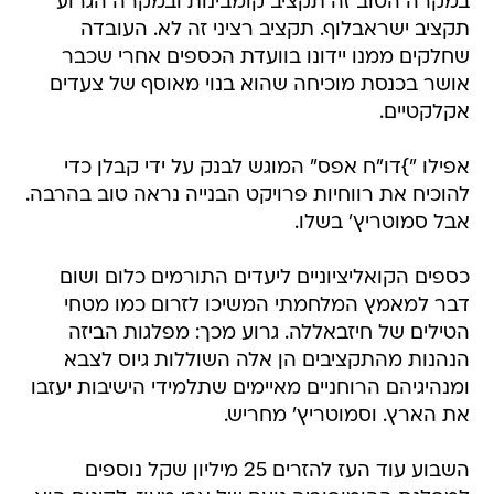
במקרה הטוב זה תקציב קומבינות ובמקרה הגרוע
תקציב ישראבלוף. תקציב רציני זה לא. העובדה
שחלקים ממנו יידונו בוועדת הכספים אחרי שכבר
אושר בכנסת מוכיחה שהוא בנוי מאוסף של צעדים
אקלקטיים.
אפילו "}דו"ח אפס" המוגש לבנק על ידי קבלן כדי
להוכיח את רווחיות פרויקט הבנייה נראה טוב בהרבה.
אבל סמוטריץ' בשלו.
כספים הקואליציוניים ליעדים התורמים כלום ושום
דבר למאמץ המלחמתי המשיכו לזרום כמו מטחי
הטילים של חיזבאללה. גרוע מכך: מפלגות הביזה
הנהנות מהתקציבים הן אלה השוללות גיוס לצבא
ומנהיגיהם הרוחניים מאיימים שתלמידי הישיבות יעזבו
את הארץ. וסמוטריץ' מחריש.
השבוע עוד העז להזרים 25 מיליון שקל נוספים