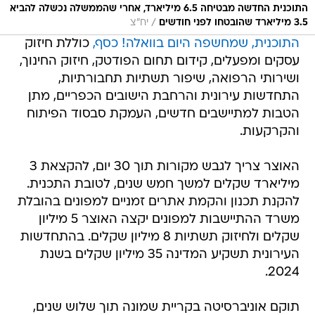
התוכנית החדשה מבטיחה 6.5 מיליארד, אחרי שהממשלה נכשלה להביא
/
3.5 מיליארד שהובטחו לפני חודשים
יח"צ
התוכנית, שמחשפה היום בוואלה! כסף,
כוללת חיזוק
עסקים ומפעלים, קידום תחום הפודטק, חיזוק החינוך,
ושירותי הרפואה, שיפור תשתיות תחבורתיות,
התחדשות עירונית והרחבת הישובים הכפריים, מתן
הטבות למתיישבים חדשים, העמקת סבסוד הפיתוח
והקרקעות.
האוצר צריך לגבש מקורות תוך 30 יום, להקצאת 3
מיליארד שקלים למשך חמש שנים, לטובת התכנית.
להקנת תכנון והקמת אתרים זמניים למפונים בהובלת
משרד ההתיישבות למפונים יקצה האוצר 5 מיליון
שקלים ולחיזוק תשתיות 8 מיליון שקלים. בהתחדשות
העירונית תשקיע המדינה 35 מיליון שקלים בשנת
2024.
תוקם אוניברסיטה בקריית שמונה תוך שלוש שנים,