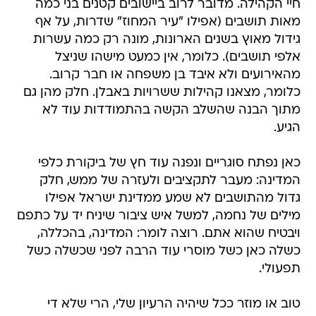
חיי הקהילה. מדובר לרוב ביישובים קטנים בני כמה
מאות תושבים (אפילו "עיר המחוז" שדרות, על אף
גידול מאוץ בשנים הארונות, מונה רק כמה עשרות
אלפי תושבים). כלומר, אין כמעט מישהו שניצל
מהאירועים ולא איבד בן משפחה או חבר קרוב.
כלומר, מצאנו קהילות ששרויות באבלן. חלק מהן גם
מתוך הבנה שהשלב הקשה בהתמודדות עוד לא
הגיע.
כאן נפתח סוגריים ונפנה עוד חץ של ביקורת כלפי
המדינה: מעבר לתקציבים ולעזרה של ממש, חלק
גדול מהתושבים לא שמע ממדינת ישראל אפילו
מילים של נחמה, למשל איש ציבור שיניח יד על כתפם
ויבטיח שהוא אתם. רוצה לומר: המדינה, בהכללה,
כשלה כאן כשל מוסרי עוד הרבה לפני שכשלה כשל
תפעולי.
טוב או מוזר ככל שיהיה הרעיון שלי, הרי שלא די