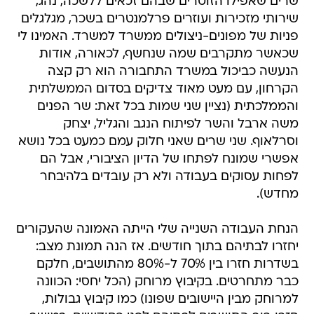
שרים שאפילו הזוטרים שבהם זכאים ללשכה, נהג,
שירותי מזכירות ועוזרים פרלמנטרים בשכר, מגלגלים
פניות של מפונים-ניצולים ממשרד למשרד. האמינו לי
שכאשר מתקרבים שמה שנחשף, לכאורה, אודות
הנעשה כביכול במשרד התחבורה הוא רק קצה
הקרחון, עם מעט מאוד צדיקים בסדום הממשלתית
והממלכתית (נציין שני שמות בכל זאת: שר הפנים
משה ארבל והשר לפיתוח הנגב והגליל, יצחק
וסרלאוף. שני שרים שאני חלוק עמם כמעט בכל נושא
אפשרי שמונח לפתחו של הדיון הציבורי, אבל הם
לפחות עסוקים בעבודה ולא רק עובדים בלהיבחר
מחדש).
הנחת העבודה השנייה שלי הייתה האמונה שהעקורים
יחזרו לבתיהם בתוך חודשים. אז הנה תמונת מצב:
בשדרות חזרו בין 70% ל-80% מהתושבים, חלקם
כבר מתחרטים. בקיבוץ מרוחק (הכל יחסי: הכוונה
למרוחק מבין היישובים שפונו) כמו קיבוץ גבולות,