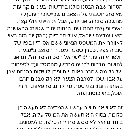
אולי לכן כבר בשעות הראשונות שלאחר מתקפת
הטרור שבה הבטנו כולנו בחדשות, בעיניים קרועות
מאימה, חשבתי על הפאבים שביישובי העוטף. זו
מחשבה מוזרה, אני יודע, אבל אז הייתי אולי קצת
נאיבי ופעלתי תחת שתי הנחות יסוד שגויות: הראשונה
היא שמדינת ישראל, או ליתר דיוק (בהקשר הזה ראוי
לאוורר את המשפט הגאוני ששם אסי דיין בפיו של
טוביה צפיר, כסרן שמגר, מפקד המוצב ב"גבעת
חלפון אינה עונה"): "ישראל המכונה מדינה", תדאג
לתושבי הדרום לבנייה מחדש, מהמסד ועד לטפחות
של כל מה שחרב באותו יום וניתן לשיקום בהנחת אבן
על אבן (שכן, למרבה הצער, לא רק מבנים חרבו
באותו היום): בתי ספר, גני ילדים, מרפאות, חדרי
אוכל, בתי כנסת ועוד.
זה לא שאני חושב עכשיו שהמדינה לא תעשה כן.
כלומר, בסוף היא תעשה את המוטל עליה, אבל
בינתיים היא לא ממש מחזירה טלפונים למפונים.