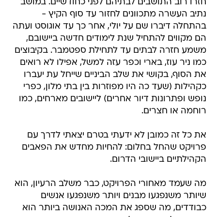
חזרו רוב התושבים לבתיהם לפני כחודשיים. במושב
נתיב העשרה מתכוונים לחזור עד סוף הקיץ -
בהתחלה דיברו שם על יולי, אחר כך עד אוגוסט ועתה
הם מקווים להתחיל שנת לימודים חדשה ביישובם,
משמע חזרה לבתים עד לתחילת ספטמבר. בקיבוצים
כמו ניר עוז, בארי וכפר עזה למשל, אפילו לא רואים
את הסוף, בקושי את שלב הביניים שייחל עת יעברו
כקהילות (שעד כה היו מפוזרות בין בתי מלון, כפרי
נופש ופתרונות דיור אחרים) ליישובים מארחים, כמו
רוחמה או חצרים.
את כל זה כמובן לא ידעתי בטרם יצאתי לדרך עם
פרויקט שהחל בחלום: להחיות מחדש את הפאבים
הקהילתיים ביישובי הדרום.
מה שעמד מאחורי הפרויקט, כבר משלב הרעיון, הוא
שיותר משנפגעו מבנים ויותר משנפגעו אנשים
כבודדים, מה שספג את המכה האנושה ביותר הוא