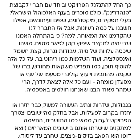
כך החל להתגלגל הפרויקט וביחד עם חבריי לקבוצת
"סנהדרינק", כולם מוכרים בענף האלכוהול הישראלי:
בעלי תפקידים, מיקסולוגים, שפים ועיתונאים, אפילו
חשבנו על כמה רעיונות, אבל אז התברר לנו
שהקדמנו את המאוחר. למה? כי בהתחלה האמנו
שדי יהיה לתקצב שיפוץ קטן לפאב מסוים. משהו
שיכסה עלויות של סיוד, עבודות נגרות, קצת חשמל
ואינסטלציה, ועוד השלמות כמו ריהוט בר. על כל אלה
להוסיף תוכן, כמו תפריט משקאות מחודש, ברז של
שקמה מהחבית וייעוץ קולינרי מטעמו של שף או
מסעדן מומחה - ועם כל אלה לצאת לדרך, הרי
שמהר מאוד הבנו שאנחנו חולמים באספמיה.
בגבולות, שדרות ונתיב העשרה למשל, כבר חזרו או
יחזרו בקרוב לפעילות, אבל בחלק מהיישובים יצטרך
הפרויקט לעבור, ממש כמו התושבים, התאמה
למתקנים שישרתו אותם ביישובים המארחים (יוצא
דופן הוא הפאב בזיקים-ניצנים, שחרב עד ליסוד).