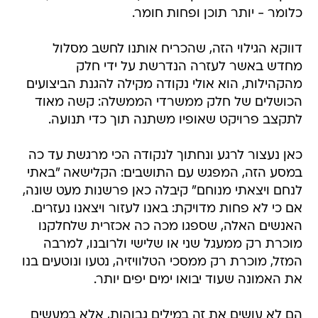
כלומר - יותר תוכן ופחות חומר.
דווקא הגילוי הזה, שהכריח אותנו לחשב מסלול
מחדש באשר לעזרה הנדרשת על ידי חלק
מהקהילות, הוא אולי נקודה מקילה להגנת הביצועים
הכושלים של חלק ממשרדי הממשלה: קשה מאוד
לתקצב פרויקט שאופיו משתנה תוך כדי תנועה.
כאן נעצור לרגע ונחתוך לנקודה הכי מרגשת עד כה
במסע הזה, המפגש עם התושבים: הקלישאה "באתי
לנחם ויצאתי מנוחם" קיבלה כאן פרשנות מעט שונה,
אם כי לא פחות מדויקת: באנו לעזור ויצאנו נעזרים.
האנשים האלה, שספגו מכה כה אכזרית שלחלקנו
מוכרת רק ממעגל שני או שלישי ולרובנו, למרבה
המזל, מוכרת רק ממסכי הטלוויזיה, נטעו ונוטעים בנו
את האמונה שעוד יבואו ימים יפים יותר.
הם לא עושים את זה במילים גבוהות, אלא במעשים