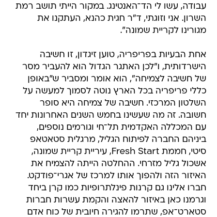
עבודה, עשו לי הד־האנטינג. במקור הייתי תושב רמת
השרון. אני וזוגתי, ד"ר חגית כהנא, העתקנו את
מגורינו לקריית שמונה".
אחת הבעיות בפריפריה, טוען זיגדון, זו חשיבה
הישרדותית, ו"לכן האתגר הגדול הוא להעביר מסר
של חשיבה לצמיחה", הוא אומר ומסביר ש"באופן
כללי פריפריה בכל הארץ נוטה לסמוך למעשה על
השלטון המרכזי. חשיבה של צמיחה היא סופר
חשובה. זה מה שעשינו בחמש השנים האחרונות יחד
עם המכללה האקדמית תל־חי וגורמים נוספים,
ביניהם החברה לפיתוח הגליל, מרגלית סטאטאפ
סיטי, חממת Fresh Start, עיריית קריית שמונה,
אשכול גליל מזרחי. ההחלטה הייתה להצמיח את
האיזור הזה ולהפוך אותו למרכז של אגרי־פודקט.
חברו אלינו גם קרנות פינלתרופיות כמו קרן ביחד
וגרמנו כאן באיזור להאצה והקמת עשרות חברות
סטארט־אפ, שתרמו להגירה חיובית של כוח אדם