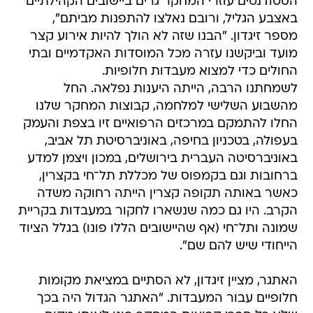
הסטודנטים עוזרי המחקר גרים ביישובים הקהילתיים
באצבע הגליל, ורובם נאלצו להתפנות מביתם",
מספר זיגדון. "הבנו שזה לא הולך להיות אירוע קצר
מועד וביקשנו עזרה מכל המוסדות האקדמיים ובתי
החולים כדי למצוא מעבדות חלופיות.
לשמחתנו הרבה, הייתה היענות נפלאה. החל
מהשבוע השלישי למלחמה, קבוצות המחקר שלנו
החלו להתמקם במרכזים הרפואיים זיו בצפת והעמק
בעפולה, בטכניון בחיפה, באוניברסיטת תל אביב,
באוניברסיטה העברית בירושלים, במכון ויצמן למדע
ברחובות וגם בקמפוס של מכללת תל־חי בקצרין,
כאשר באותה תקופה קצרין הייתה רחוקה משדה
הקרב. היו גם כמה שנשארו לחקור במעבדות בקריית
שמונה ותל־חי (אף שהיישובים הללו פונו) בגלל הציוד
הייחודי שיש להם שם".
האתגר, מציין זיגדון, לא הסתיים במציאת מקומות
חלופיים עבור המעבדות. "האתגר הגדול היה בכך