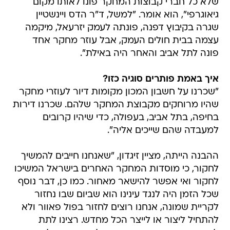
שלא כל חברי קבוצות המחקר פונו לאותו מקום
גיאוגרפי", הוא אומר. "למשל, ד"ר הדס ויינשטיין
שגרה בקיבוץ דפנה, פונתה לעמק יזרעאל, מיקמה
עצמה בבית חולים העמק, אבל עוזר מחקר אחד
פונה לתל אביב והאחר היה באילת".
איך באמת פותרים סוגיה כזו?
"שכרנו על חשבון המכון מקומות דיור לעוזרי מחקר
שהיו מרוחקים מקבוצת המחקר שלהם. שכרנו דירות
בחיפה, בתל אביב, בעפולה, כדי שיהיו קרובים
למעבדה שהם שייכים אליה".
ההבנה הייתה, מציין זיגדון, "שאנחנו חייבים להמשיך
לחקור, כי מוסדות המחקר האחרים בישראל המשיכו
לחקור ואי אפשר להישאר מאחור. כמו כן, דבר נוסף
שכל הזמן היה לנגד עינינו הוא שביום שבו נחזור
לקריית שמונה, אנחנו רוצים לחזור בפול פאוור ולא
להתחיל ליצור או לייצר הכל מחדש. רצינו לתת