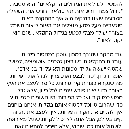
להמשיך לגדל את הגידולים החקלאיים", הוא מסביר.
"גידול צמח דורש אור, תא סולארי דורש אור. השאלה
המדעית שאנו בודקים היא איך בהתקנת תאים
סולאריים מעל מטע מנצלים את האור לייצור חשמל
בצורה יעילה מבלי לפגוע בגידול החקלאי, שגם הוא
זקוק לאור".
עוד מחקר שנערך במכון עוסק במחסור בידיים
עובדות בחקלאות. "ש רצון להכניס אוטומציה, למשל
שקטיף ייעשה על ידי מכונות ולא על ידי בני אדם",
אומר זיגדון. "כדי לבצע זאת, צריך לגדל את הפירות
מה שנקרא בצורת קיר פירותי. כלומר לעצב את העץ
בצורה כזו שאינו פורש ענפים לכל כיוון, אלא גדל
ממש כמו קיר, ואז כל הפירות יהיו חשופים כלפי חוץ
כדי שהרובוט יוכל לקטוף אותם בקלות. אנחנו בוחנים
איך להקים את הקיר הפירותי, איך לעצב את זה. זה
קיים בעולם, אבל אתה לא יכול לקחת שתיל מאירופה
ולשתול אותו כמו שהוא, אלא חייבים להתאים זאת