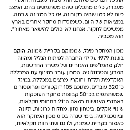
את כל הצרכים שלהם, החל מציוד מעבדה, חומרי
מעבדה, כלים מתכלים שהם משתמשים בהם. המצב
כיום לא כמו שהיה בקורונה, אז כל המדינה שבתה.
במציאות של היום, כשמוסדות מחקר אחרים בארץ
ממשיכים לחקור, אנחנו לא יכולים להישאר מאחור",
הוא מסביר.
מכון המחקר מיגל, שממוקם בקריית שמונה, הוקם
בשנת 1979 על ידי החברה לפיתוח הגליל ומהווה
חלק מהמו"פים האזוריים של משרד החדשנות,
המדע והטכנולוגיה. המכון עובד בסינוף עם המכללה
האקדמית תל־חי וחוקריו מרצים במכללה. במיגל
כ־320 עובדים, מתוכם 105 דוקטורים ופרופסורים
שמשתתפים בכ־50 קבוצות מחקר העוסקות
באתגרי האנושות במאה ה־21 בתחומי חקלאות,
שינויי אקלים, ביטחון מזון, מחלות כרוניות, תזונה
וביוטכנולוגיה. בימי שגרה בסיס מכון המחקר הוא
כאמור בקריית שמונה, ולו גם שתי חוות חקלאיות,