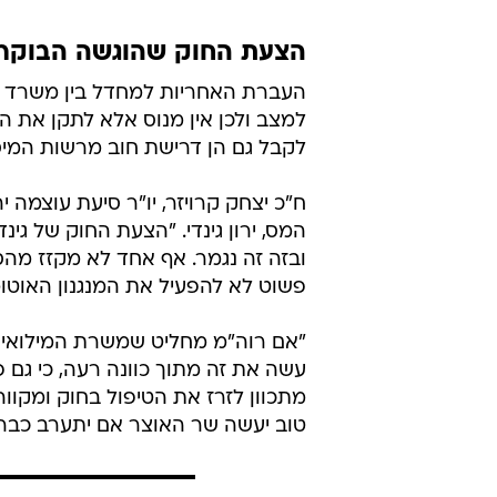
אמ;לק: אני ועוד אלפי מילואימניקים
התמזל מזלי ואת העסק שלי פתחתי קצ
מיני לקוחות שאתם בטח מכירים.
העסק התחיל הכי טוב שיש. הייתי מ
7.10. אני מתגייס למילואים >>
— יהונתן גוטליב (@yonatanGottlieb)
הצעת החוק שהוגשה הבוקר
העברת האחריות למחדל בין משרד הא
למצב ולכן אין מנוס אלא לתקן את הע
לקבל גם הן דרישת חוב מרשות המיסי
ח"כ יצחק קרויזר, יו"ר סיעת עוצמה
המס, ירון גינדי. "הצעת החוק של גינ