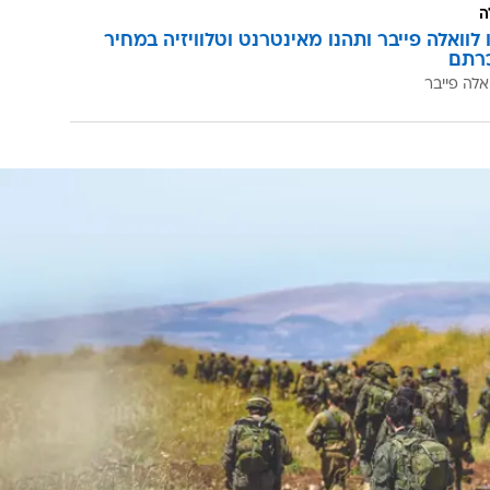
ום שקיבל, לא עורך השוואות ולא דורש החזרים. העניין הו
מטי שרץ במערכת.
עומד בראש סדר העדיפויות, כך יהיה. אני בטוח שאף אחד
קידי האוצר משרתים במילואים ומבינים היטב במה זה כרוך. 
ווה שהצעת החוק הזאת תהפוך לממשלתית ותאושר במהירות
כשיו לביטול העוול הזה".
ה
לוואלה פייבר ותהנו מאינטרנט וטלוויזיה במחיר
רתם
אלה פייבר