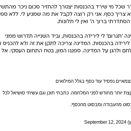
ש לפני המלחמה. כתבתי תוכן וגם עשיתי סושיאל לכל מיני
חיל הכי טוב שיש. הייתי מבסוט מהעבודה ומבסוט מהכסף.
 ללקוחות שלא אהיה זמין עד להודעה חדשה כי אני במילואים
 אותם. שורה תחתונה - ירדתי בהכנסות. הביטוח הלאומי ש
ערכתי, כשפתחתי שם תיק. בחודשים שלא הייתי במילואים
 בגלל המילואים.
ן להגיש דו"ח 2023. התברר שכל מי שירד בהכנסות יצטרך להחזיר סכום ניכר מהתש
לא צריך כסף. אני רק רוצה לקבל את מה שמגיע לי. ללא ספ
סתדרתי ברוך ה' ואין לי תלונות.
נה 'תגרום' לי לירידה בהכנסות, וביד השנייה תדרוש ממני
ירידה בהכנסות. המדינה צריכה לתקן את זה ולא להכניס 
לחם ולהגן על המדינה. ספגנו המון, בטח התחום העסקי. אל