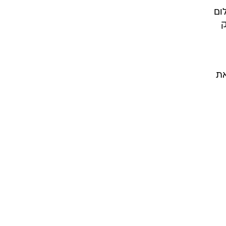
.
ילמו
לום
ק
את