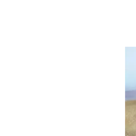
א
 לא
אני
.