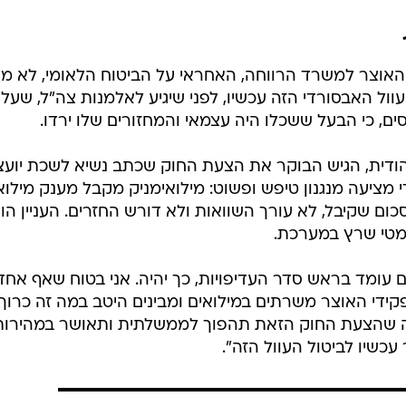
 עצמאיים נפסיד עוד כסף בגלל המילואים
ת יותר מחודש לפני המלחמה. כתבתי תוכן וגם עשיתי סושיאל לכל
בסוט מהעבודה ומבסוט מהכסף.
September 12, 2024
וצר למשרד הרווחה, האחראי על הביטוח הלאומי, לא מס
וול האבסורדי הזה עכשיו, לפני שיגיע לאלמנות צה"ל, שעלו
ם, כי הבעל ששכלו היה עצמאי והמחזורים שלו ירדו.
 יהודית, הגיש הבוקר את הצעת החוק שכתב נשיא לשכת יועצ
די מציעה מנגנון טיפש ופשוט: מילואימניק מקבל מענק מילוא