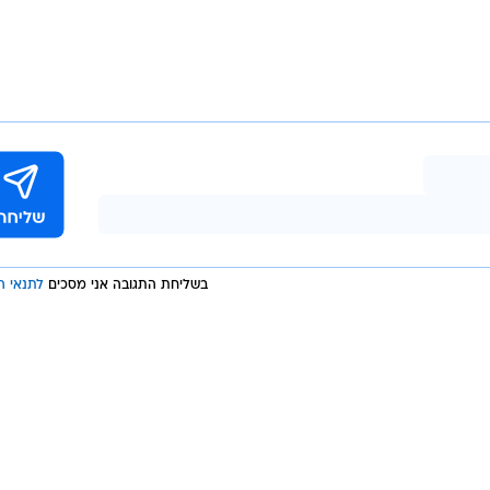
תנו", יזמה דיון דחוף בוועדת החוץ והביטחון עם מספר חבר
ראש אכ"א לשעבר, ח"כ גדעון סער ומאיר כהן, בעקבות הפר
את פרנסתם ואת יציבותם הכלכלית, נדרשים להחזיר את הפיצ
לתי מתקבלת על הדעת. זוהי פגיעה חמורה בזכויותיהם, הע
 העצמאיים".