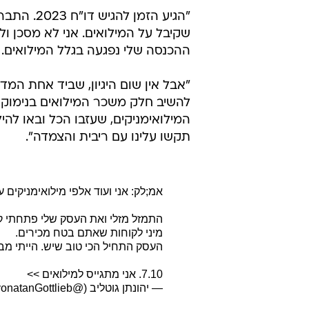
ואת העסק שלי פתחתי קצת יותר מחוד
לקוחות שאתם בטח מכירים. העסק הת
ב-7 באוקטובר אני מתגייס.
"אני בתותחנים, יורה פגזים. הסברתי
גיליתי שחלקם המשיכו הלאה, והבנתי
לי על ימי המילואים לפי ההכנסה שה
מתחילת המלחמה, הכנסתי פחות כסף
"הגיע הזמ
שקיבל על המילואים. אני לא מסכן ו
ההכנסה שלי נפגעה בגלל המילואים. ה
"אבל אין שום היגיון, שביד אחת המדי
להשיב חלק משכר המילואים בנימוק ל
המילואימניקים, שעזבו הכל ובאו להי
תקשו עלינו עם ריבית והצמדה".