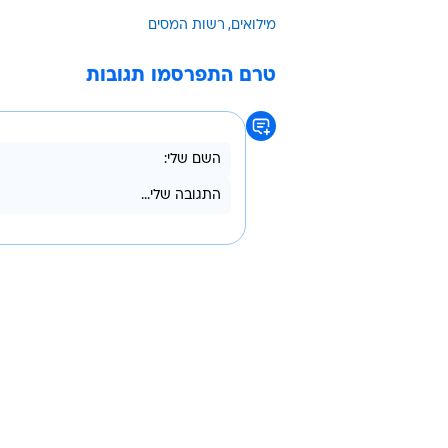
ח"כ תא"ל במיל' שרון ניר מ"ישראל בי
כנסת נוספים, ביניהם אלעזר שטרן, 
בוואלה.
"חיילי מילואים עצמאיים, שמקריבים 
שקיבלו בשל ירידה בהכנסות - היא ב
לפגוע במוטיבציה של אנשי המילואים
מילואים
רשות המסים
טרם התפרסמו תגובות