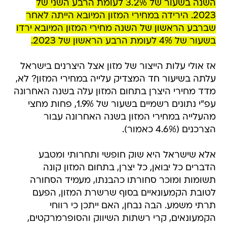
השנה בשעור של 3.2% לעומת הרבע השני של
2023. הירידה במחירי המזון המיובא הייתה לאחר
שברבע הראשון של השנה מחירי המזון המיובא ירדו
בשעור של 4% לעומת הרבע הראשון של 2023.
אז אולי עלות הייצור של מזון אצל היצרנים בישראל
עלתה בשיעור חד המצדיק עלייה במחירי המזון? לא,
מדד מחירי היצרן בתחום המזון עלה בשנה האחרונה
עפ"י נתונים רשמיים בשעור של 1.9%, פחות מחצי
מהעלייה במחירי המזון בשנה האחרונה עבור
הצרכנים (4.6% כאמור).
אלא שישראל היא שוק חופשי ותחרותי ומטבע
הדברים כל יבואן, כל יצרן, בתחום המזון קונה
תשומות ומוכר סחורתו כהבנתו, מעמיד הסחורה
לטובת הקמעונאיים בסוף שרשרת המזון, הפעם
תרתי משמע. הבה נבחן, האם ייתכן כי רווחי
הקמעונאים, קרי רשתות השיווק והסופרמרקטים,