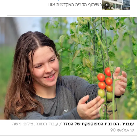
בשיתוף הקריה האקדמית אונו
/
עגבניה. הכוכבת המפוקפקת של המדד
עיבוד תמונה, צילום: משה
שי/פלאש 90