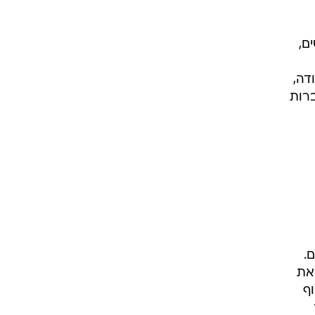
ים,
ת אקשטיין, 33, מאבן יהודה,
חברות
.
את
ף