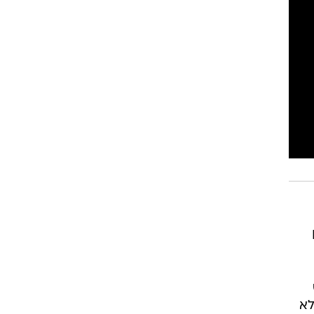
 ה־Fem
לא