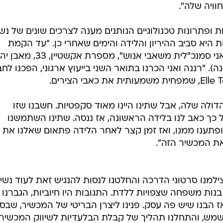
ויה שלה".
ייחס לחדשנות ופתרונות טכנולוגיים הנותנים מענה לצרכים שונים של נש
יא סביב ההיריון והלידה והימים שאחרי כן. "עד הקמת
החברה רננה הייתה יועצת ארגונית, אני סמנכ"לית משאבי אנוש", מספר
ומי (4) ולארי (בן שנה). "רננה ואני הכרנו בתואר השני בייעוץ ארגוני, הפכנו ל
לה שלה, אבל שתינו היינו מאוד סקפטיות. חשבנו שזו
כך כאב לנו בלידה הראשונה, אז ננסה. שתינו השתמשנו
פתענו ממנו, ואז זמן קצר לאחר הלידה פתאום שאלנו את
ת המכשיר הזה".
למנו סרטוני הדרכה והחלטנו לנסות להנגיש זאת לעוד נשים
נות משפחה שצפויות ללדת. התגובות היו חיוביות, הגברנו 
ז הבנו שיש פה עסק. פנינו ליצרן הבריטי של המכשיר, שבסו
מש, והתחלנו תהליך של קבלת הבלעדיות לשיווק המכשיר