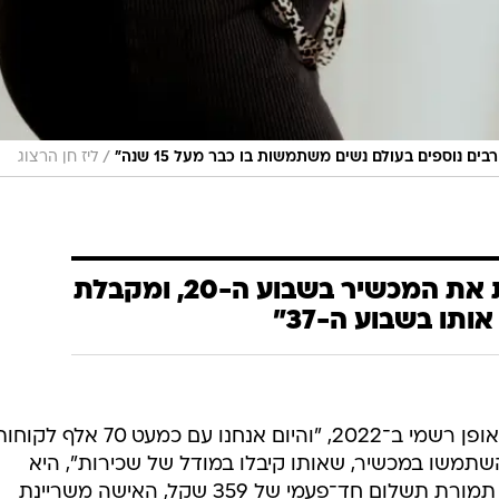
/
ליז חן הרצוג
"האשה משריינת את המכשיר בשבוע ה-20, ומקבלת
אותו בשבוע ה-37"
החברה, מספרת אקשטיין, נפתחה באופן רשמי ב־2022, "והיום אנחנו עם כמעט 70 אלף 
ר השתמשו במכשיר, שאותו קיבלו במודל של שכירות", היא
מספרת. "כבר בשבוע ה-20 להיריון, תמורת תשלום חד־פעמי של 359 שקל, האישה משריינת