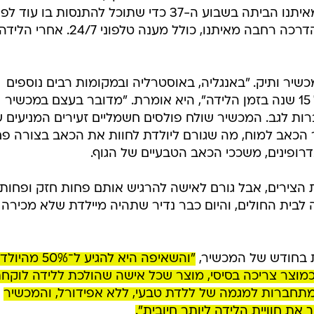
לעצמה את המכשיר ומקבלת אותו מאיתנו הביתה בשבוע ה-37 כדי שתוכל להתנסות בו עוד ל
הלידה. כמובן, כל זאת תוך מעטפת הדרכה רחבה מאיתנו, כולל מענה טלפוני 24/7. אחרי הליד
ין, הינו מכשיר ותיק. "באנגליה, באוסטרליה ובמקומות רבים נוספים
בעולם נשים משתמשות בו כבר מעל 15 שנה בזמן הלידה", היא אומרת. "מדובר בעצם במכשיר
 לגב. המכשיר שולח פולסים חשמליים זעירים המניעים ש
מסר הכאב למוח, מה שגורם ליולדת לחוות את הכאב בצורה פ
ופינים, משככי הכאב הטבעיים של הגוף.
 הצירים, אבל גורם לאישה להרגיש אותם פחות חזק ופחות
 לבית החולים, והיום כבר נדיר שתהיה מיילדת שלא מכירה
ות בחודש של המכשיר,
"והשאיפה היא להגיע ל־50% מ
כמוצר צריכה בסיסי, מוצר שכל אישה שהולכת ללידה לוקח
ים מתחברות למגמה של ללדת טבעי, ללא אפידורל, והמכשיר
את חוויית הלידה ליותר חיובית".