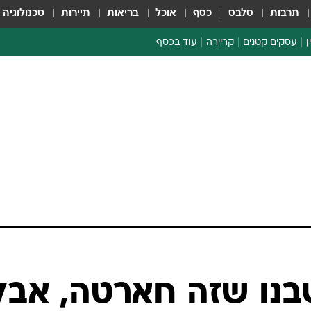
תרבות
סלבס
כסף
אוכל
בריאות
תיירות
טכנולוגיה
ן
עסקים קטנים
קריירה
עוד בכסף
חינוך פיננסי
כסף עולמי
דין וחשבון
קריפטו
הלאונג'
ספורט ביזנס
נו שזה חארטה, אבל