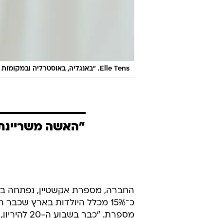
Elle Tens. "באנגליה, באוסטרליה ובמקומות רבים נוספים בעולם נשים משתמשות בו כבר מעל 15 שנה"
כ־15% מכלל היולדות בארץ שכב