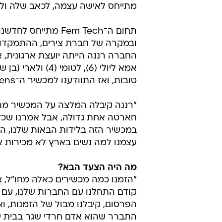
מתייחס לאישה עצמה, לכאב שלה ולחו
תחום ה־Fem Tech מת
ובמקרה של חברת צירים, ההתמקדות ה
אמא ליולי (6), לט
טובות, ואז התוודענו למכשיר ה־Elle Tens, שמפחית משמעותית את כאבי הצירים.
"רננה קיבלה המלצה על המכשיר מהדו
חארטה אחת גדולה, אבל אמרנו שכל 
במכשיר הזה בלידות הבאות שלנו, הו
עצמנו למה נשים בארץ לא מכירות א
מה היה הצעד הבא?
"הזמנו כמה מכשירים כאלה מחו"ל, צי
קודם התחלנו עם החברות שלנו, עם ב
הפרסום, קיבלנו מבול של הזמנות, וא
התברר שהוא אדם חרדי שגר בבית ש