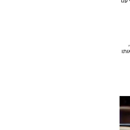
 עם
ותו