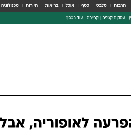
תרבות
סלבס
כסף
אוכל
בריאות
תיירות
טכנולוגיה
ן
עסקים קטנים
קריירה
עוד בכסף
חינוך פיננסי
כסף עולמי
דין וחשבון
קריפטו
הלאונג'
ספורט ביזנס
רעה לאופוריה, אבל