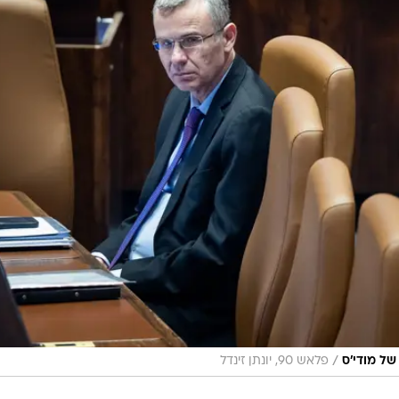
/
של מודי'ס
פלאש 90, יונתן זינדל