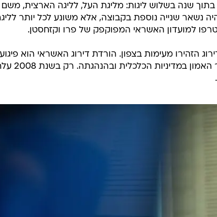
בתוך שנה בשלוש ליגות: מליגת העל, לליגה הארצית, משם
יה נשאר שנייה נוספת בקבוצה, אלא משונע לכל יותר לליג
טרפו למועדון האשראי המפוקפק של פרו וקזחסטן.
וג הזהירו מעימות בצפון. הורדת דירוג האשראי הוא פיגוע
פיננסי חסר תקדים המבטח את חוסר האמון במדיניות הכלכלית ובהנהגתה.