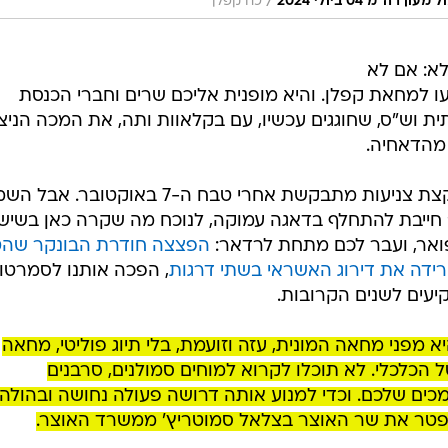
/
מ 04 ביולי 2024
כח קפלן
א: אם לא
עו למחאת קפלן. והיא מופנית אליכם שרים וחברי הכנסת
תית וש"ס, שחוגגים עכשיו, עם בקלאוות ותה, את המכה הני
מהדאחיה.
זה בסדר לשמוח, אין טענות, גם אם קצת צניעות מתבקשת אחרי טבח ה-7 באוקטו
ייבת להתחלף בדאגה עמוקה, לנוכח מה שקרה כאן בשישי
ואר, ועבר לכם מתחת לרדאר:
הפצצה חודרת הבונקר שהט
רידה את דירוג האשראי בשתי דרגות
, הפכה אותנו לסמרטו
יעים לשנים הקרובות.
א מפני מחאה המונית, עזה וזועמת, בלי תיוג פוליטי, מחאה
הכלכלי. לא תוכלו לקרוא למוחים סמולנים, סרבנים
ומכים שלכם. וכדי למנוע אותה דרושה פעולה נחושה ובהולה,
לפטר את שר האוצר בצלאל סמוטריץ' ממשרד האוצר.