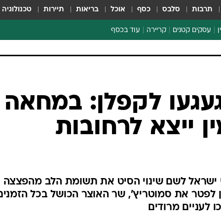
תרבות
סלבס
כסף
אוכל
בריאות
תיירות
טכנולוגיה
ן
עסקים קטנים
קריירה
עוד בכסף
חינוך פיננסי
כסף עולמי
דין וחשבון
קריפטו
עגעו לקפלן: במחאה
ספורט ביזנס
ן ייצא לרחובות
ישראל לשם שינוי הסיט את תשומת הלב מהפצצה
ן לפטר את סמוטריץ', שר האוצר הכושל בכל הזמנים
ו לעניים מרודים