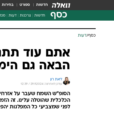
חדשות
ספורט
בחירות
כסף
חדשות
צרכנות
דעות
מגזי
החלטות פיננסיות
בדיקת מוצרים
כסף
/
דעות
חדשות מהמדף
השוואת מחירים
אתם עוד תתג
צרכנות פיננסית
הבאה גם הימי
ליאת רון
עודכן לאחרונה: 29.9.2024 / 12:39
הסופ"ש השמח שעבר על אזרחי 
הכלכלית שהוטלה עלינו. זה הזמ
לפני שמצביעי כל המפלגות יהפכ