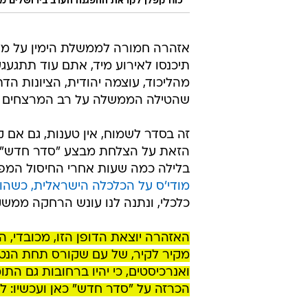
כוח קפלן לקראת ההפגנה הערב בירושלים מול מעון רה״
אזהרה חמורה לממשלת הימין על מל
תיכנסו לאירוע מיד, אתם עוד תתגעג
מהליכוד, עוצמה יהודית, הציונות הד
שהטילה הממשלה על רב המרצחים 
הזאת על הצלחת מבצע "סדר חדש" ח
בלילה כמה שעות אחרי החיסול המפ
מודי'ס על הכלכלה הישראלית, כשהו
כלכלי, ונתנה לנו עונש הרחקה ממשק
האזהרה יוצאת הדופן הזו, מכובדי, הי
מקיר לקיר, של עם שקורס תחת הנטל 
ואנרכיסטים, כי יהיו ברחובות גם הת
הכרזה על "סדר חדש" כאן ועכשיו: 