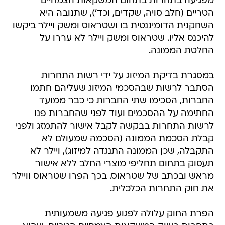
מפגיעה בתחרות בתחום המשקאות הצמחיים
הטריים (חלב סויה, שקדים, וכד'), שתנובה היא
השחקנית הדומיננטית בו ושטראוס ומשק ויילר ביקשו
להיכנס אליו. שטראוס ומשק ויילר לא עררו על
החלטת הממונה.
במסגרת בדיקת המיזוג על ידי רשות התחרות
הסתבר לרשות שבהסכמי המיזוג שעליהם חתמו
החברות, הסכימו שתי החברות כי כבר ממועד
החתימה על ההסכמים ועוד לפני שהחברות פנו
לרשות התחרות בבקשה לקבל אישור להתמזג ולפני
קבלת הסכמת הממונה (הסכמה שמעולם לא
התקבלה, שכן הממונה התנגדה למיזוג), ויילר לא
תעסוק בתחום תחליפי מוצרי החלב ללא אישור
מראש ובכתב של שטראוס. בכך הפרו שטראוס וויילר
את חוק התחרות הכלכלית.
הפרת החוק עלולה לפגוע פגיעה משמעותית